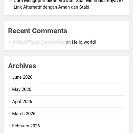
Cara Mengoptimalkan Browser Saat Membuka Kaya787
Link Alternatif dengan Aman dan Stabil
Recent Comments
A WordPress Commenter
on
Hello world!
Archives
June 2026
May 2026
April 2026
March 2026
February 2026