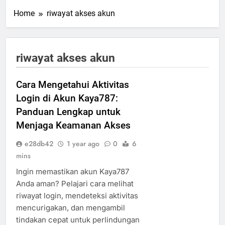
Home
riwayat akses akun
riwayat akses akun
Cara Mengetahui Aktivitas
Login di Akun Kaya787:
Panduan Lengkap untuk
Menjaga Keamanan Akses
e28db42
1 year ago
0
6
mins
Ingin memastikan akun Kaya787
Anda aman? Pelajari cara melihat
riwayat login, mendeteksi aktivitas
mencurigakan, dan mengambil
tindakan cepat untuk perlindungan