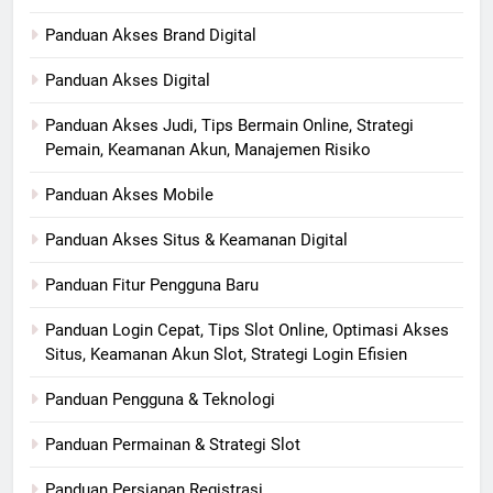
Panduan Akses Brand Digital
Panduan Akses Digital
Panduan Akses Judi, Tips Bermain Online, Strategi
Pemain, Keamanan Akun, Manajemen Risiko
Panduan Akses Mobile
Panduan Akses Situs & Keamanan Digital
Panduan Fitur Pengguna Baru
Panduan Login Cepat, Tips Slot Online, Optimasi Akses
Situs, Keamanan Akun Slot, Strategi Login Efisien
Panduan Pengguna & Teknologi
Panduan Permainan & Strategi Slot
Panduan Persiapan Registrasi