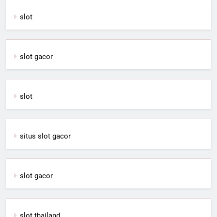
slot
slot gacor
slot
situs slot gacor
slot gacor
slot thailand