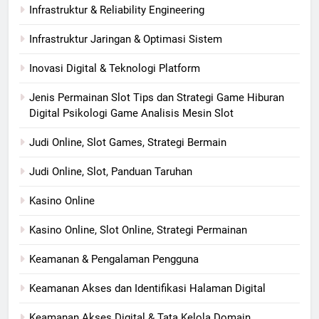
Infrastruktur & Reliability Engineering
Infrastruktur Jaringan & Optimasi Sistem
Inovasi Digital & Teknologi Platform
Jenis Permainan Slot Tips dan Strategi Game Hiburan
Digital Psikologi Game Analisis Mesin Slot
Judi Online, Slot Games, Strategi Bermain
Judi Online, Slot, Panduan Taruhan
Kasino Online
Kasino Online, Slot Online, Strategi Permainan
Keamanan & Pengalaman Pengguna
Keamanan Akses dan Identifikasi Halaman Digital
Keamanan Akses Digital & Tata Kelola Domain