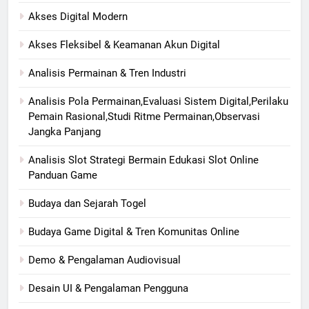
Akses Digital Modern
Akses Fleksibel & Keamanan Akun Digital
Analisis Permainan & Tren Industri
Analisis Pola Permainan,Evaluasi Sistem Digital,Perilaku
Pemain Rasional,Studi Ritme Permainan,Observasi
Jangka Panjang
Analisis Slot Strategi Bermain Edukasi Slot Online
Panduan Game
Budaya dan Sejarah Togel
Budaya Game Digital & Tren Komunitas Online
Demo & Pengalaman Audiovisual
Desain UI & Pengalaman Pengguna