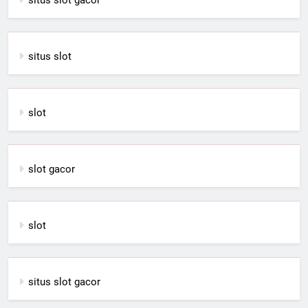
situs slot
slot
slot gacor
slot
situs slot gacor