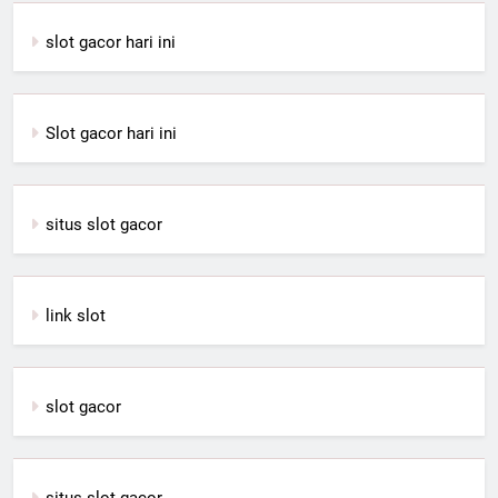
slot gacor hari ini
Slot gacor hari ini
situs slot gacor
link slot
slot gacor
situs slot gacor