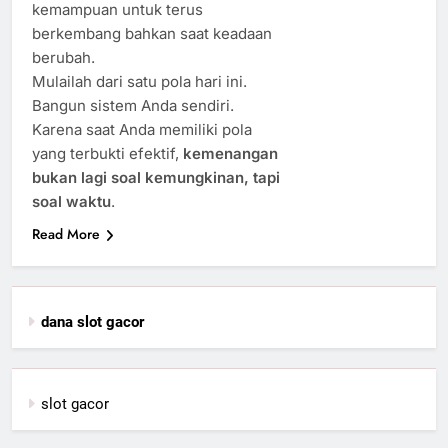
kemampuan untuk terus
berkembang bahkan saat keadaan
berubah.
Mulailah dari satu pola hari ini.
Bangun sistem Anda sendiri.
Karena saat Anda memiliki pola
yang terbukti efektif,
kemenangan
bukan lagi soal kemungkinan, tapi
soal waktu
.
Read More
dana slot gacor
slot gacor