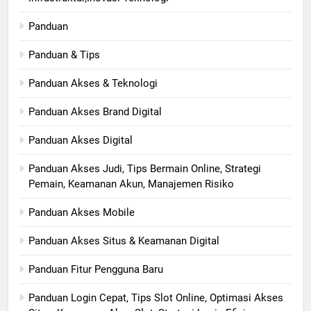
Panduan
Panduan & Tips
Panduan Akses & Teknologi
Panduan Akses Brand Digital
Panduan Akses Digital
Panduan Akses Judi, Tips Bermain Online, Strategi
Pemain, Keamanan Akun, Manajemen Risiko
Panduan Akses Mobile
Panduan Akses Situs & Keamanan Digital
Panduan Fitur Pengguna Baru
Panduan Login Cepat, Tips Slot Online, Optimasi Akses