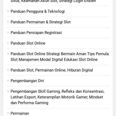
Situs, Keamanan Akun Slot, Strategi Login Efisien
Panduan Pengguna & Teknologi
Panduan Permainan & Strategi Slot
Panduan Persiapan Registrasi
Panduan Slot Online
Panduan Slot Online Strategi Bermain Aman Tips Pemula
Slot Manajemen Modal Digital Edukasi Slot Online
Panduan Slot, Permainan Online, Hiburan Digital
Pengembangan Diri
Pengembangan Skill Gaming, Refleks dan Konsentrasi,
Latihan Esport, Keterampilan Motorik Gamer, Mindset
dan Performa Gaming
Permainan