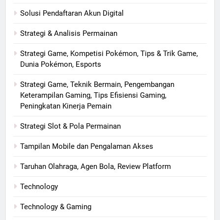
Solusi Pendaftaran Akun Digital
Strategi & Analisis Permainan
Strategi Game, Kompetisi Pokémon, Tips & Trik Game,
Dunia Pokémon, Esports
Strategi Game, Teknik Bermain, Pengembangan
Keterampilan Gaming, Tips Efisiensi Gaming,
Peningkatan Kinerja Pemain
Strategi Slot & Pola Permainan
Tampilan Mobile dan Pengalaman Akses
Taruhan Olahraga, Agen Bola, Review Platform
Technology
Technology & Gaming