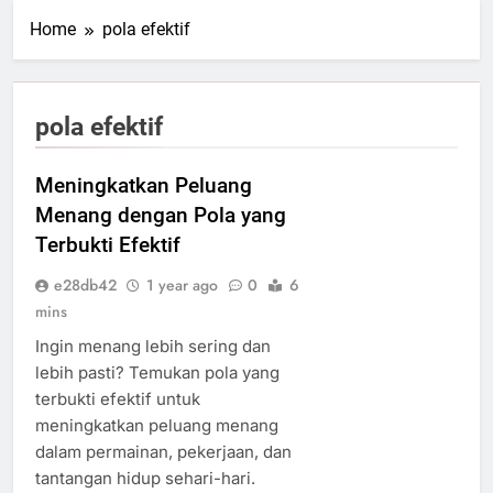
Home
pola efektif
pola efektif
Meningkatkan Peluang
Menang dengan Pola yang
Terbukti Efektif
e28db42
1 year ago
0
6
mins
Ingin menang lebih sering dan
lebih pasti? Temukan pola yang
terbukti efektif untuk
meningkatkan peluang menang
dalam permainan, pekerjaan, dan
tantangan hidup sehari-hari.