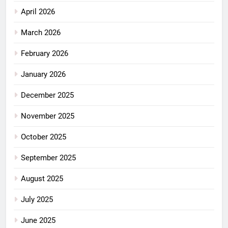
April 2026
March 2026
February 2026
January 2026
December 2025
November 2025
October 2025
September 2025
August 2025
July 2025
June 2025