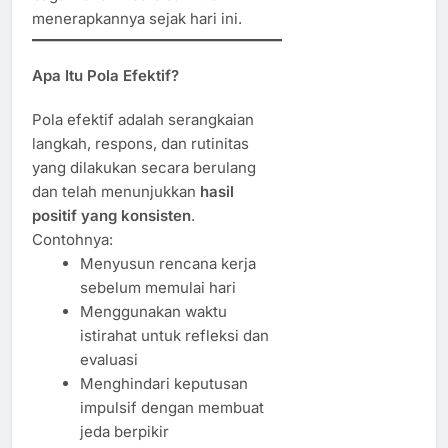
menerapkannya sejak hari ini.
Apa Itu Pola Efektif?
Pola efektif adalah serangkaian
langkah, respons, dan rutinitas
yang dilakukan secara berulang
dan telah menunjukkan
hasil
positif yang konsisten
.
Contohnya:
Menyusun rencana kerja
sebelum memulai hari
Menggunakan waktu
istirahat untuk refleksi dan
evaluasi
Menghindari keputusan
impulsif dengan membuat
jeda berpikir