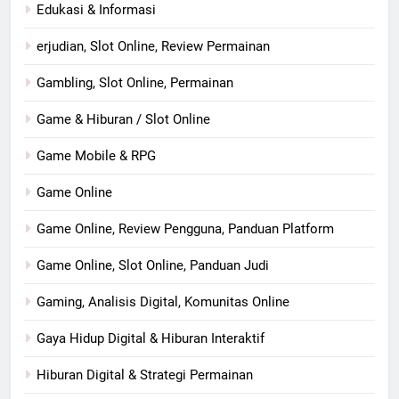
Edukasi & Informasi
erjudian, Slot Online, Review Permainan
Gambling, Slot Online, Permainan
Game & Hiburan / Slot Online
Game Mobile & RPG
Game Online
Game Online, Review Pengguna, Panduan Platform
Game Online, Slot Online, Panduan Judi
Gaming, Analisis Digital, Komunitas Online
Gaya Hidup Digital & Hiburan Interaktif
Hiburan Digital & Strategi Permainan