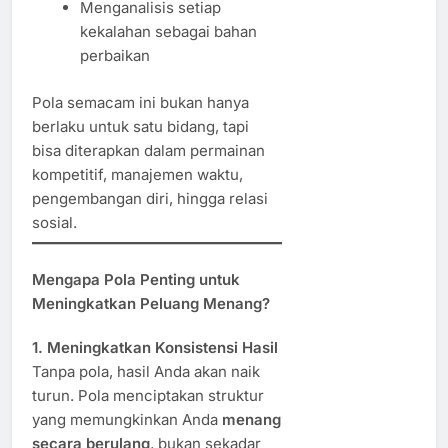
Menganalisis setiap
kekalahan sebagai bahan
perbaikan
Pola semacam ini bukan hanya
berlaku untuk satu bidang, tapi
bisa diterapkan dalam permainan
kompetitif, manajemen waktu,
pengembangan diri, hingga relasi
sosial.
Mengapa Pola Penting untuk
Meningkatkan Peluang Menang?
1. Meningkatkan Konsistensi Hasil
Tanpa pola, hasil Anda akan naik
turun. Pola menciptakan struktur
yang memungkinkan Anda
menang
secara berulang
, bukan sekadar