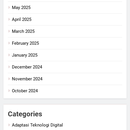
May 2025
April 2025
March 2025
February 2025
January 2025
December 2024
November 2024
October 2024
Categories
Adaptasi Teknologi Digital