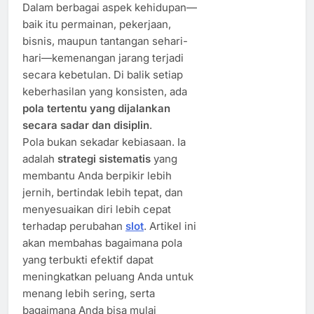
Dalam berbagai aspek kehidupan—
baik itu permainan, pekerjaan,
bisnis, maupun tantangan sehari-
hari—kemenangan jarang terjadi
secara kebetulan. Di balik setiap
keberhasilan yang konsisten, ada
pola tertentu yang dijalankan
secara sadar dan disiplin
.
Pola bukan sekadar kebiasaan. Ia
adalah
strategi sistematis
yang
membantu Anda berpikir lebih
jernih, bertindak lebih tepat, dan
menyesuaikan diri lebih cepat
terhadap perubahan
slot
. Artikel ini
akan membahas bagaimana pola
yang terbukti efektif dapat
meningkatkan peluang Anda untuk
menang lebih sering, serta
bagaimana Anda bisa mulai