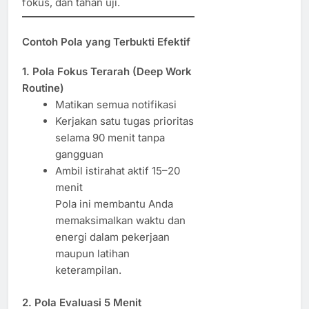
fokus, dan tahan uji.
Contoh Pola yang Terbukti Efektif
1. Pola Fokus Terarah (Deep Work
Routine)
Matikan semua notifikasi
Kerjakan satu tugas prioritas
selama 90 menit tanpa
gangguan
Ambil istirahat aktif 15–20
menit
Pola ini membantu Anda
memaksimalkan waktu dan
energi dalam pekerjaan
maupun latihan
keterampilan.
2. Pola Evaluasi 5 Menit