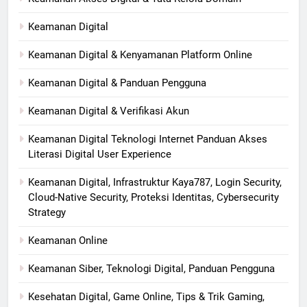
Keamanan Digital
Keamanan Digital & Kenyamanan Platform Online
Keamanan Digital & Panduan Pengguna
Keamanan Digital & Verifikasi Akun
Keamanan Digital Teknologi Internet Panduan Akses
Literasi Digital User Experience
Keamanan Digital, Infrastruktur Kaya787, Login Security,
Cloud-Native Security, Proteksi Identitas, Cybersecurity
Strategy
Keamanan Online
Keamanan Siber, Teknologi Digital, Panduan Pengguna
Kesehatan Digital, Game Online, Tips & Trik Gaming,