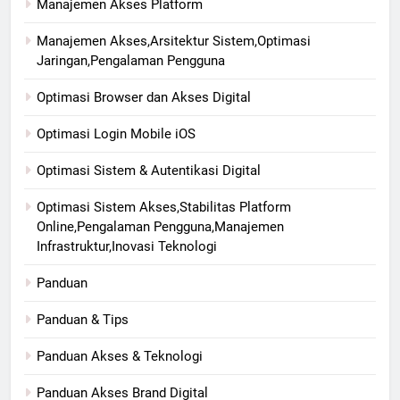
Manajemen Akses Platform
Manajemen Akses,Arsitektur Sistem,Optimasi
Jaringan,Pengalaman Pengguna
Optimasi Browser dan Akses Digital
Optimasi Login Mobile iOS
Optimasi Sistem & Autentikasi Digital
Optimasi Sistem Akses,Stabilitas Platform
Online,Pengalaman Pengguna,Manajemen
Infrastruktur,Inovasi Teknologi
Panduan
Panduan & Tips
Panduan Akses & Teknologi
Panduan Akses Brand Digital