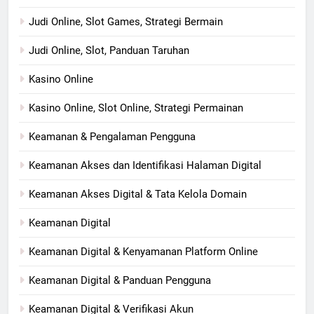
Judi Online, Slot Games, Strategi Bermain
Judi Online, Slot, Panduan Taruhan
Kasino Online
Kasino Online, Slot Online, Strategi Permainan
Keamanan & Pengalaman Pengguna
Keamanan Akses dan Identifikasi Halaman Digital
Keamanan Akses Digital & Tata Kelola Domain
Keamanan Digital
Keamanan Digital & Kenyamanan Platform Online
Keamanan Digital & Panduan Pengguna
Keamanan Digital & Verifikasi Akun