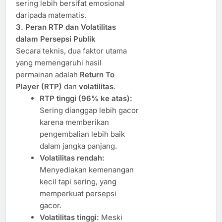
sering lebih bersifat emosional
daripada matematis.
3. Peran RTP dan Volatilitas
dalam Persepsi Publik
Secara teknis, dua faktor utama
yang memengaruhi hasil
permainan adalah
Return To
Player (RTP)
dan
volatilitas
.
RTP tinggi (96% ke atas):
Sering dianggap lebih gacor
karena memberikan
pengembalian lebih baik
dalam jangka panjang.
Volatilitas rendah:
Menyediakan kemenangan
kecil tapi sering, yang
memperkuat persepsi
gacor.
Volatilitas tinggi:
Meski