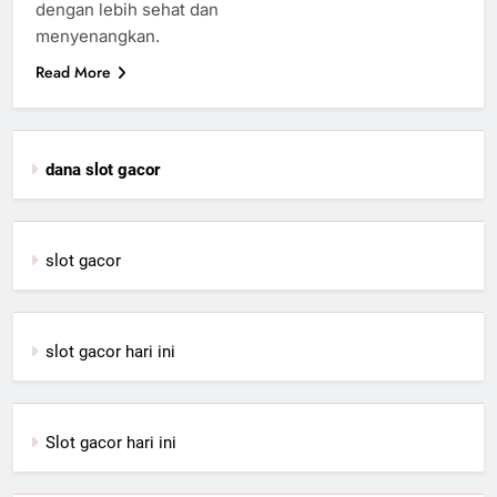
dengan lebih sehat dan
menyenangkan.
Read More
dana slot gacor
slot gacor
slot gacor hari ini
Slot gacor hari ini