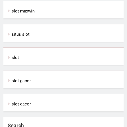
slot maxwin
situs slot
slot
slot gacor
slot gacor
Search