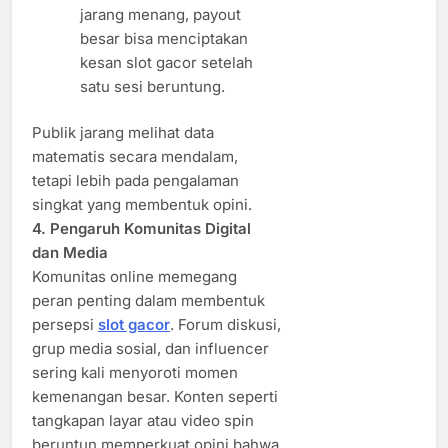
jarang menang, payout
besar bisa menciptakan
kesan slot gacor setelah
satu sesi beruntung.
Publik jarang melihat data
matematis secara mendalam,
tetapi lebih pada pengalaman
singkat yang membentuk opini.
4. Pengaruh Komunitas Digital
dan Media
Komunitas online memegang
peran penting dalam membentuk
persepsi
slot gacor
. Forum diskusi,
grup media sosial, dan influencer
sering kali menyoroti momen
kemenangan besar. Konten seperti
tangkapan layar atau video spin
beruntun memperkuat opini bahwa