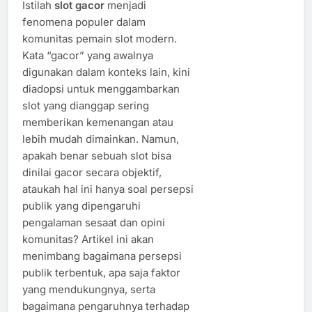
Istilah
slot gacor
menjadi
fenomena populer dalam
komunitas pemain slot modern.
Kata “gacor” yang awalnya
digunakan dalam konteks lain, kini
diadopsi untuk menggambarkan
slot yang dianggap sering
memberikan kemenangan atau
lebih mudah dimainkan. Namun,
apakah benar sebuah slot bisa
dinilai gacor secara objektif,
ataukah hal ini hanya soal persepsi
publik yang dipengaruhi
pengalaman sesaat dan opini
komunitas? Artikel ini akan
menimbang bagaimana persepsi
publik terbentuk, apa saja faktor
yang mendukungnya, serta
bagaimana pengaruhnya terhadap