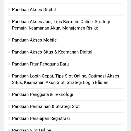
Panduan Akses Digital
Panduan Akses Judi, Tips Bermain Online, Strategi
Pemain, Keamanan Akun, Manajemen Risiko
Panduan Akses Mobile
Panduan Akses Situs & Keamanan Digital
Panduan Fitur Pengguna Baru
Panduan Login Cepat, Tips Slot Online, Optimasi Akses
Situs, Keamanan Akun Slot, Strategi Login Efisien
Panduan Pengguna & Teknologi
Panduan Permainan & Strategi Slot
Panduan Persiapan Registrasi
Panduan Slot Online