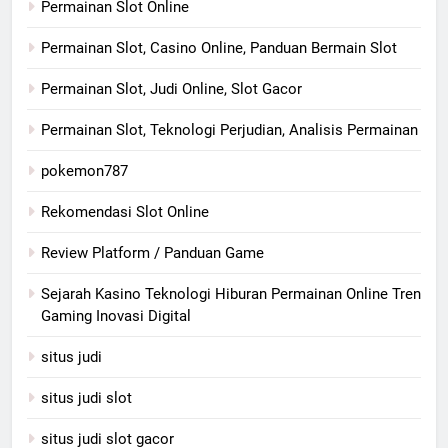
Permainan Slot Online
Permainan Slot, Casino Online, Panduan Bermain Slot
Permainan Slot, Judi Online, Slot Gacor
Permainan Slot, Teknologi Perjudian, Analisis Permainan
pokemon787
Rekomendasi Slot Online
Review Platform / Panduan Game
Sejarah Kasino Teknologi Hiburan Permainan Online Tren
Gaming Inovasi Digital
situs judi
situs judi slot
situs judi slot gacor