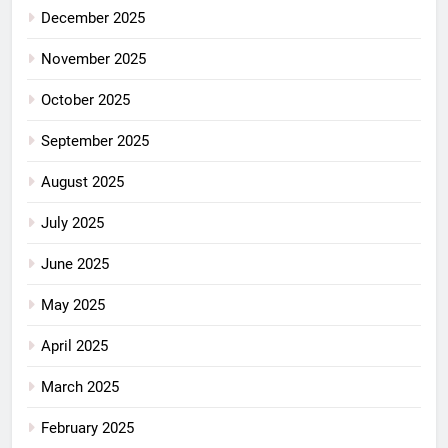
December 2025
November 2025
October 2025
September 2025
August 2025
July 2025
June 2025
May 2025
April 2025
March 2025
February 2025