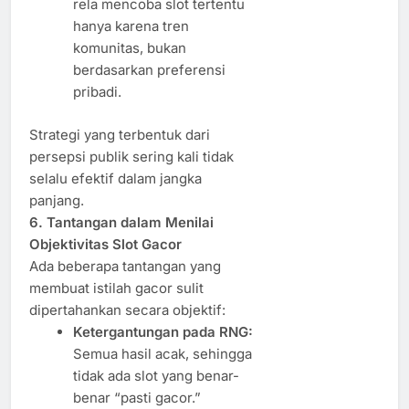
rela mencoba slot tertentu
hanya karena tren
komunitas, bukan
berdasarkan preferensi
pribadi.
Strategi yang terbentuk dari
persepsi publik sering kali tidak
selalu efektif dalam jangka
panjang.
6. Tantangan dalam Menilai
Objektivitas Slot Gacor
Ada beberapa tantangan yang
membuat istilah gacor sulit
dipertahankan secara objektif:
Ketergantungan pada RNG:
Semua hasil acak, sehingga
tidak ada slot yang benar-
benar “pasti gacor.”