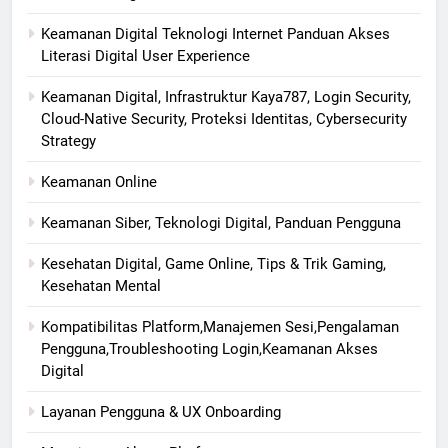
Keamanan Digital Teknologi Internet Panduan Akses
Literasi Digital User Experience
Keamanan Digital, Infrastruktur Kaya787, Login Security,
Cloud-Native Security, Proteksi Identitas, Cybersecurity
Strategy
Keamanan Online
Keamanan Siber, Teknologi Digital, Panduan Pengguna
Kesehatan Digital, Game Online, Tips & Trik Gaming,
Kesehatan Mental
Kompatibilitas Platform,Manajemen Sesi,Pengalaman
Pengguna,Troubleshooting Login,Keamanan Akses
Digital
Layanan Pengguna & UX Onboarding