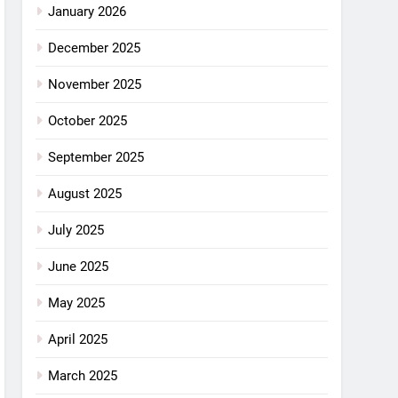
January 2026
December 2025
November 2025
October 2025
September 2025
August 2025
July 2025
June 2025
May 2025
April 2025
March 2025