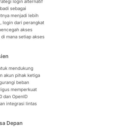
ategi login alternatif
badi sebagai
tnya menjadi lebih
login dari perangkat
 mencegah akses
, di mana setiap akses
sien
tuk mendukung
 akun pihak ketiga
gurangi beban
aligus memperkuat
.0 dan OpenID
n integrasi lintas
asa Depan