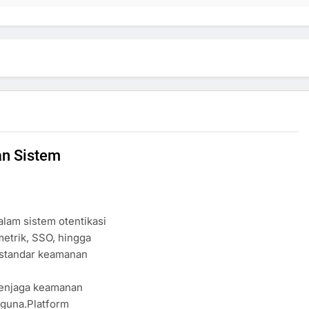
an Sistem
alam sistem otentikasi
etrik, SSO, hingga
i standar keamanan
menjaga keamanan
guna.Platform