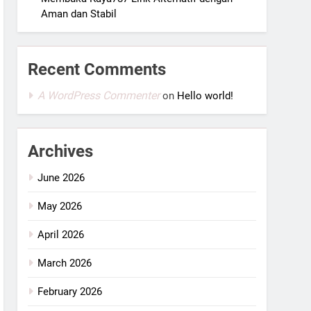
Aman dan Stabil
Recent Comments
A WordPress Commenter
on
Hello world!
Archives
June 2026
May 2026
April 2026
March 2026
February 2026