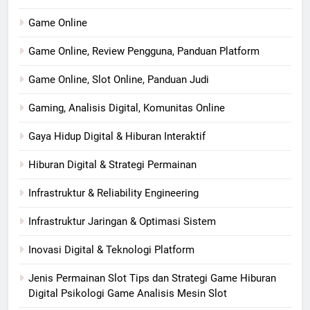
Game Online
Game Online, Review Pengguna, Panduan Platform
Game Online, Slot Online, Panduan Judi
Gaming, Analisis Digital, Komunitas Online
Gaya Hidup Digital & Hiburan Interaktif
Hiburan Digital & Strategi Permainan
Infrastruktur & Reliability Engineering
Infrastruktur Jaringan & Optimasi Sistem
Inovasi Digital & Teknologi Platform
Jenis Permainan Slot Tips dan Strategi Game Hiburan
Digital Psikologi Game Analisis Mesin Slot