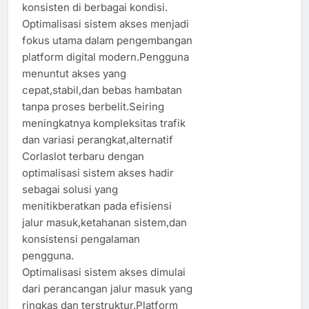
konsisten di berbagai kondisi.
Optimalisasi sistem akses menjadi
fokus utama dalam pengembangan
platform digital modern.Pengguna
menuntut akses yang
cepat,stabil,dan bebas hambatan
tanpa proses berbelit.Seiring
meningkatnya kompleksitas trafik
dan variasi perangkat,alternatif
Corlaslot terbaru dengan
optimalisasi sistem akses hadir
sebagai solusi yang
menitikberatkan pada efisiensi
jalur masuk,ketahanan sistem,dan
konsistensi pengalaman
pengguna.
Optimalisasi sistem akses dimulai
dari perancangan jalur masuk yang
ringkas dan terstruktur.Platform