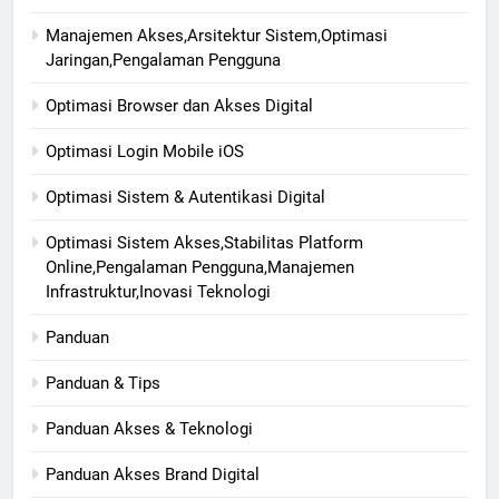
Manajemen Akses,Arsitektur Sistem,Optimasi
Jaringan,Pengalaman Pengguna
Optimasi Browser dan Akses Digital
Optimasi Login Mobile iOS
Optimasi Sistem & Autentikasi Digital
Optimasi Sistem Akses,Stabilitas Platform
Online,Pengalaman Pengguna,Manajemen
Infrastruktur,Inovasi Teknologi
Panduan
Panduan & Tips
Panduan Akses & Teknologi
Panduan Akses Brand Digital