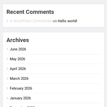
Recent Comments
A WordPress Commenter
on
Hello world!
Archives
June 2026
May 2026
April 2026
March 2026
February 2026
January 2026