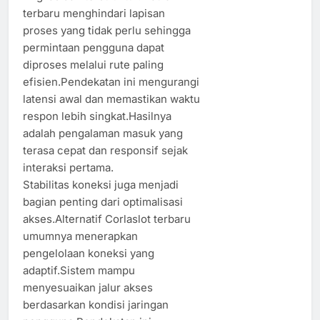
terbaru menghindari lapisan
proses yang tidak perlu sehingga
permintaan pengguna dapat
diproses melalui rute paling
efisien.Pendekatan ini mengurangi
latensi awal dan memastikan waktu
respon lebih singkat.Hasilnya
adalah pengalaman masuk yang
terasa cepat dan responsif sejak
interaksi pertama.
Stabilitas koneksi juga menjadi
bagian penting dari optimalisasi
akses.Alternatif Corlaslot terbaru
umumnya menerapkan
pengelolaan koneksi yang
adaptif.Sistem mampu
menyesuaikan jalur akses
berdasarkan kondisi jaringan