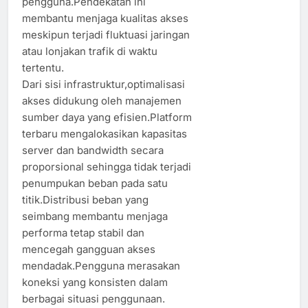
pengguna.Pendekatan ini
membantu menjaga kualitas akses
meskipun terjadi fluktuasi jaringan
atau lonjakan trafik di waktu
tertentu.
Dari sisi infrastruktur,optimalisasi
akses didukung oleh manajemen
sumber daya yang efisien.Platform
terbaru mengalokasikan kapasitas
server dan bandwidth secara
proporsional sehingga tidak terjadi
penumpukan beban pada satu
titik.Distribusi beban yang
seimbang membantu menjaga
performa tetap stabil dan
mencegah gangguan akses
mendadak.Pengguna merasakan
koneksi yang konsisten dalam
berbagai situasi penggunaan.