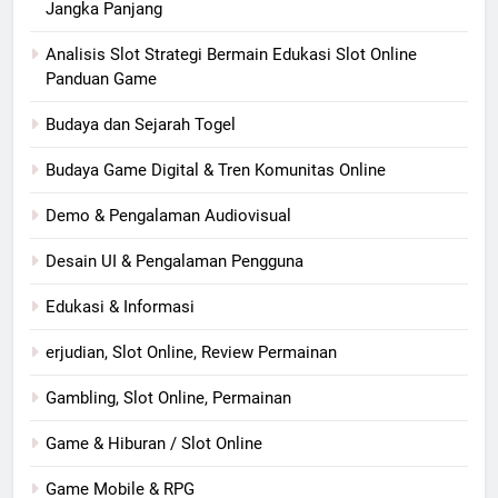
Jangka Panjang
Analisis Slot Strategi Bermain Edukasi Slot Online
Panduan Game
Budaya dan Sejarah Togel
Budaya Game Digital & Tren Komunitas Online
Demo & Pengalaman Audiovisual
Desain UI & Pengalaman Pengguna
Edukasi & Informasi
erjudian, Slot Online, Review Permainan
Gambling, Slot Online, Permainan
Game & Hiburan / Slot Online
Game Mobile & RPG