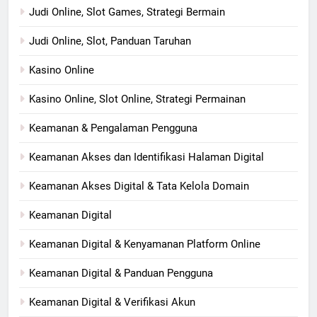
Judi Online, Slot Games, Strategi Bermain
Judi Online, Slot, Panduan Taruhan
Kasino Online
Kasino Online, Slot Online, Strategi Permainan
Keamanan & Pengalaman Pengguna
Keamanan Akses dan Identifikasi Halaman Digital
Keamanan Akses Digital & Tata Kelola Domain
Keamanan Digital
Keamanan Digital & Kenyamanan Platform Online
Keamanan Digital & Panduan Pengguna
Keamanan Digital & Verifikasi Akun