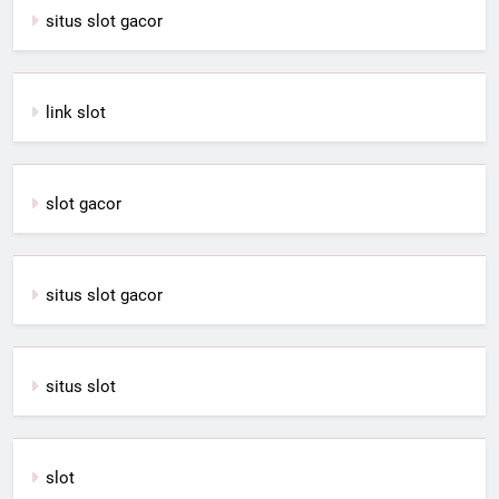
situs slot gacor
link slot
slot gacor
situs slot gacor
situs slot
slot