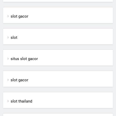
slot gacor
slot
situs slot gacor
slot gacor
slot thailand