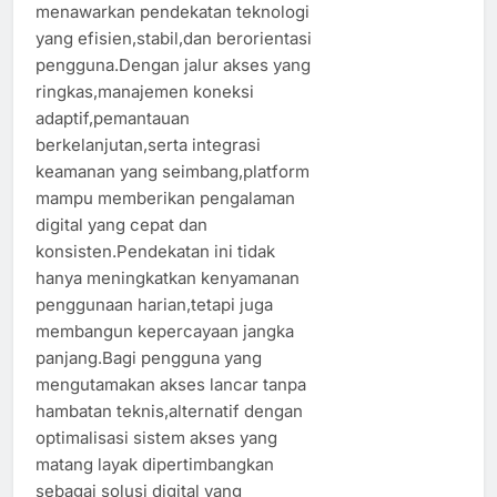
menawarkan pendekatan teknologi
yang efisien,stabil,dan berorientasi
pengguna.Dengan jalur akses yang
ringkas,manajemen koneksi
adaptif,pemantauan
berkelanjutan,serta integrasi
keamanan yang seimbang,platform
mampu memberikan pengalaman
digital yang cepat dan
konsisten.Pendekatan ini tidak
hanya meningkatkan kenyamanan
penggunaan harian,tetapi juga
membangun kepercayaan jangka
panjang.Bagi pengguna yang
mengutamakan akses lancar tanpa
hambatan teknis,alternatif dengan
optimalisasi sistem akses yang
matang layak dipertimbangkan
sebagai solusi digital yang