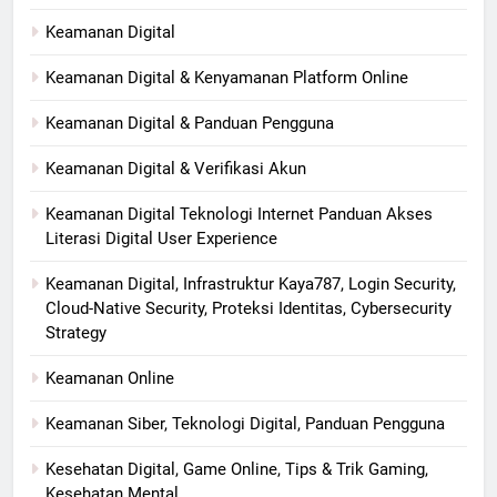
Keamanan Digital
Keamanan Digital & Kenyamanan Platform Online
Keamanan Digital & Panduan Pengguna
Keamanan Digital & Verifikasi Akun
Keamanan Digital Teknologi Internet Panduan Akses
Literasi Digital User Experience
Keamanan Digital, Infrastruktur Kaya787, Login Security,
Cloud-Native Security, Proteksi Identitas, Cybersecurity
Strategy
Keamanan Online
Keamanan Siber, Teknologi Digital, Panduan Pengguna
Kesehatan Digital, Game Online, Tips & Trik Gaming,
Kesehatan Mental