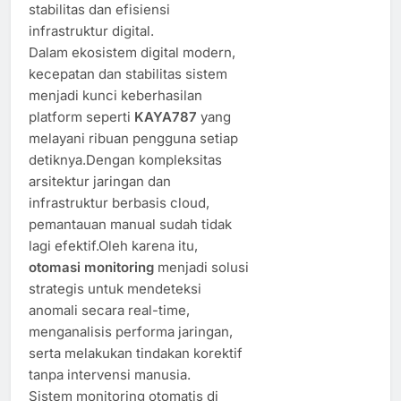
stabilitas dan efisiensi
infrastruktur digital.
Dalam ekosistem digital modern,
kecepatan dan stabilitas sistem
menjadi kunci keberhasilan
platform seperti
KAYA787
yang
melayani ribuan pengguna setiap
detiknya.Dengan kompleksitas
arsitektur jaringan dan
infrastruktur berbasis cloud,
pemantauan manual sudah tidak
lagi efektif.Oleh karena itu,
otomasi monitoring
menjadi solusi
strategis untuk mendeteksi
anomali secara real-time,
menganalisis performa jaringan,
serta melakukan tindakan korektif
tanpa intervensi manusia.
Sistem monitoring otomatis di