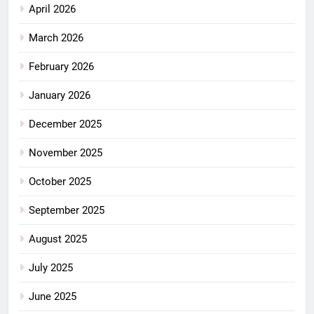
April 2026
March 2026
February 2026
January 2026
December 2025
November 2025
October 2025
September 2025
August 2025
July 2025
June 2025