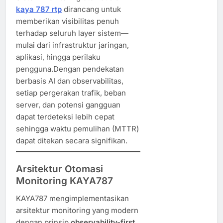
kaya 787 rtp
dirancang untuk
memberikan visibilitas penuh
terhadap seluruh layer sistem—
mulai dari infrastruktur jaringan,
aplikasi, hingga perilaku
pengguna.Dengan pendekatan
berbasis AI dan observabilitas,
setiap pergerakan trafik, beban
server, dan potensi gangguan
dapat terdeteksi lebih cepat
sehingga waktu pemulihan (MTTR)
dapat ditekan secara signifikan.
Arsitektur Otomasi
Monitoring KAYA787
KAYA787 mengimplementasikan
arsitektur monitoring yang modern
dengan prinsip
observability-first