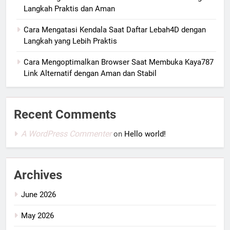
Langkah Praktis dan Aman
Cara Mengatasi Kendala Saat Daftar Lebah4D dengan
Langkah yang Lebih Praktis
Cara Mengoptimalkan Browser Saat Membuka Kaya787
Link Alternatif dengan Aman dan Stabil
Recent Comments
A WordPress Commenter
on
Hello world!
Archives
June 2026
May 2026