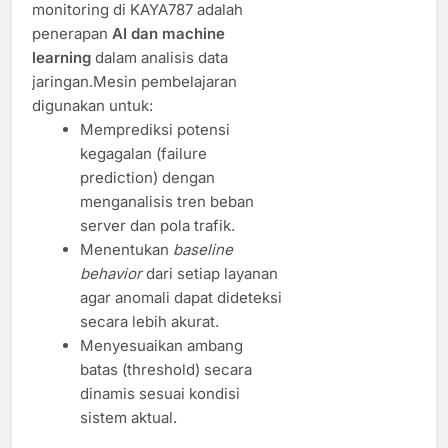
monitoring di KAYA787 adalah
penerapan
AI dan machine
learning
dalam analisis data
jaringan.Mesin pembelajaran
digunakan untuk:
Memprediksi potensi
kegagalan (failure
prediction) dengan
menganalisis tren beban
server dan pola trafik.
Menentukan
baseline
behavior
dari setiap layanan
agar anomali dapat dideteksi
secara lebih akurat.
Menyesuaikan ambang
batas (threshold) secara
dinamis sesuai kondisi
sistem aktual.