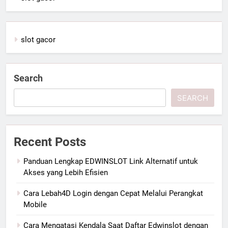
slot gacor
Search
SEARCH
Recent Posts
Panduan Lengkap EDWINSLOT Link Alternatif untuk
Akses yang Lebih Efisien
Cara Lebah4D Login dengan Cepat Melalui Perangkat
Mobile
Cara Mengatasi Kendala Saat Daftar Edwinslot dengan