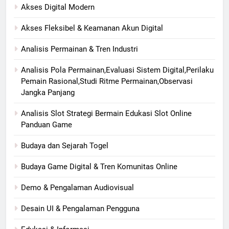
Akses Digital Modern
Akses Fleksibel & Keamanan Akun Digital
Analisis Permainan & Tren Industri
Analisis Pola Permainan,Evaluasi Sistem Digital,Perilaku
Pemain Rasional,Studi Ritme Permainan,Observasi
Jangka Panjang
Analisis Slot Strategi Bermain Edukasi Slot Online
Panduan Game
Budaya dan Sejarah Togel
Budaya Game Digital & Tren Komunitas Online
Demo & Pengalaman Audiovisual
Desain UI & Pengalaman Pengguna