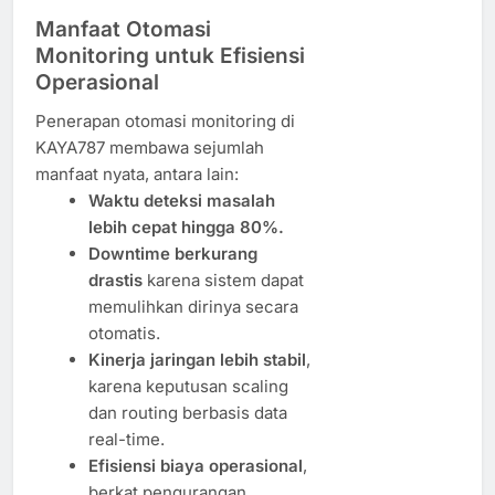
Manfaat Otomasi
Monitoring untuk Efisiensi
Operasional
Penerapan otomasi monitoring di
KAYA787 membawa sejumlah
manfaat nyata, antara lain:
Waktu deteksi masalah
lebih cepat hingga 80%.
Downtime berkurang
drastis
karena sistem dapat
memulihkan dirinya secara
otomatis.
Kinerja jaringan lebih stabil
,
karena keputusan scaling
dan routing berbasis data
real-time.
Efisiensi biaya operasional
,
berkat pengurangan