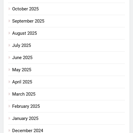
October 2025
September 2025
August 2025
July 2025
June 2025
May 2025
April 2025
March 2025
February 2025
January 2025
December 2024