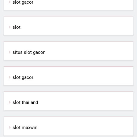
slot gacor
slot
situs slot gacor
slot gacor
slot thailand
slot maxwin