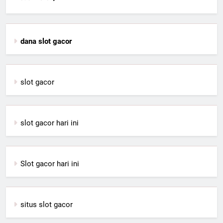
dana slot gacor
slot gacor
slot gacor hari ini
Slot gacor hari ini
situs slot gacor