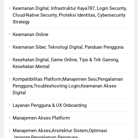
Keamanan Digital, Infrastruktur Kaya787, Login Security,
Cloud-Native Security, Proteksi Identitas, Cybersecurity
Strategy
Keamanan Online
Keamanan Siber, Teknologi Digital, Panduan Pengguna
Kesehatan Digital, Game Online, Tips & Trik Gaming,
Kesehatan Mental
Kompatibilitas Platform,Manajemen Sesi,Pengalaman
Pengguna,Troubleshooting Login,Keamanan Akses
Digital
Layanan Pengguna & UX Onboarding
Manajemen Akses Platform
Manajemen Akses,Arsitektur Sistem,Optimasi
Jaringan,Pengalaman Pengguna