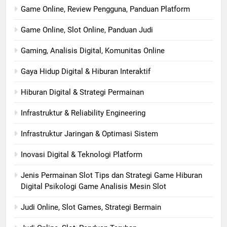
Game Online, Review Pengguna, Panduan Platform
Game Online, Slot Online, Panduan Judi
Gaming, Analisis Digital, Komunitas Online
Gaya Hidup Digital & Hiburan Interaktif
Hiburan Digital & Strategi Permainan
Infrastruktur & Reliability Engineering
Infrastruktur Jaringan & Optimasi Sistem
Inovasi Digital & Teknologi Platform
Jenis Permainan Slot Tips dan Strategi Game Hiburan
Digital Psikologi Game Analisis Mesin Slot
Judi Online, Slot Games, Strategi Bermain