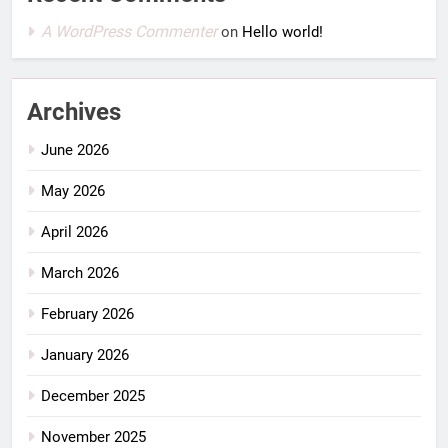
A WordPress Commenter
on
Hello world!
Archives
June 2026
May 2026
April 2026
March 2026
February 2026
January 2026
December 2025
November 2025