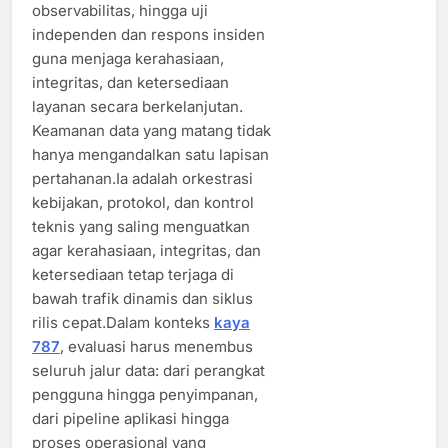
observabilitas, hingga uji
independen dan respons insiden
guna menjaga kerahasiaan,
integritas, dan ketersediaan
layanan secara berkelanjutan.
Keamanan data yang matang tidak
hanya mengandalkan satu lapisan
pertahanan.Ia adalah orkestrasi
kebijakan, protokol, dan kontrol
teknis yang saling menguatkan
agar kerahasiaan, integritas, dan
ketersediaan tetap terjaga di
bawah trafik dinamis dan siklus
rilis cepat.Dalam konteks
kaya
787
, evaluasi harus menembus
seluruh jalur data: dari perangkat
pengguna hingga penyimpanan,
dari pipeline aplikasi hingga
proses operasional yang