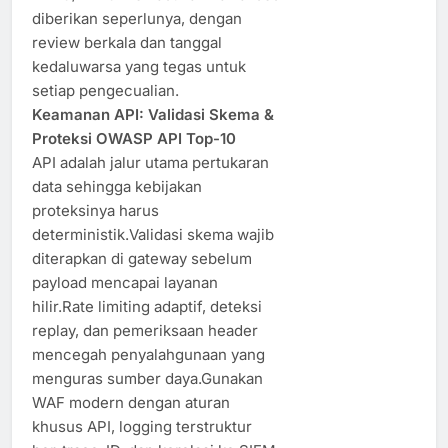
diberikan seperlunya, dengan
review berkala dan tanggal
kedaluwarsa yang tegas untuk
setiap pengecualian.
Keamanan API: Validasi Skema &
Proteksi OWASP API Top-10
API adalah jalur utama pertukaran
data sehingga kebijakan
proteksinya harus
deterministik.Validasi skema wajib
diterapkan di gateway sebelum
payload mencapai layanan
hilir.Rate limiting adaptif, deteksi
replay, dan pemeriksaan header
mencegah penyalahgunaan yang
menguras sumber daya.Gunakan
WAF modern dengan aturan
khusus API, logging terstruktur