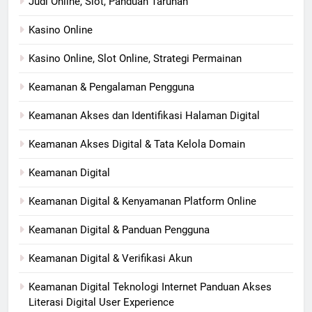
Judi Online, Slot, Panduan Taruhan
Kasino Online
Kasino Online, Slot Online, Strategi Permainan
Keamanan & Pengalaman Pengguna
Keamanan Akses dan Identifikasi Halaman Digital
Keamanan Akses Digital & Tata Kelola Domain
Keamanan Digital
Keamanan Digital & Kenyamanan Platform Online
Keamanan Digital & Panduan Pengguna
Keamanan Digital & Verifikasi Akun
Keamanan Digital Teknologi Internet Panduan Akses
Literasi Digital User Experience