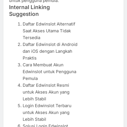
untuk pengguna pemula.
Internal Linking
Suggestion
Daftar Edwinslot Alternatif
Saat Akses Utama Tidak
Tersedia
Daftar Edwinslot di Android
dan iOS dengan Langkah
Praktis
Cara Membuat Akun
Edwinslot untuk Pengguna
Pemula
Daftar Edwinslot Resmi
untuk Akses Akun yang
Lebih Stabil
Login Edwinslot Terbaru
untuk Akses Akun yang
Lebih Stabil
Solusi Login Edwinslot