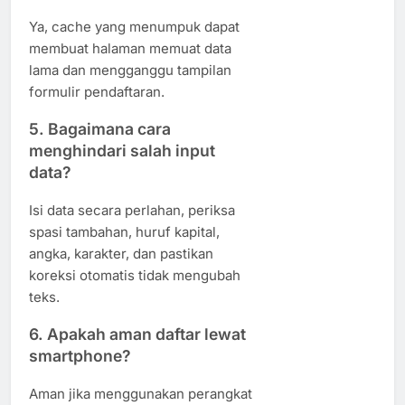
Ya, cache yang menumpuk dapat
membuat halaman memuat data
lama dan mengganggu tampilan
formulir pendaftaran.
5. Bagaimana cara
menghindari salah input
data?
Isi data secara perlahan, periksa
spasi tambahan, huruf kapital,
angka, karakter, dan pastikan
koreksi otomatis tidak mengubah
teks.
6. Apakah aman daftar lewat
smartphone?
Aman jika menggunakan perangkat