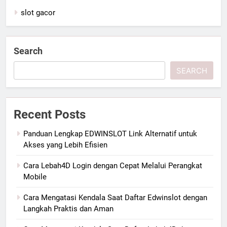
slot gacor
Search
SEARCH
Recent Posts
Panduan Lengkap EDWINSLOT Link Alternatif untuk
Akses yang Lebih Efisien
Cara Lebah4D Login dengan Cepat Melalui Perangkat
Mobile
Cara Mengatasi Kendala Saat Daftar Edwinslot dengan
Langkah Praktis dan Aman