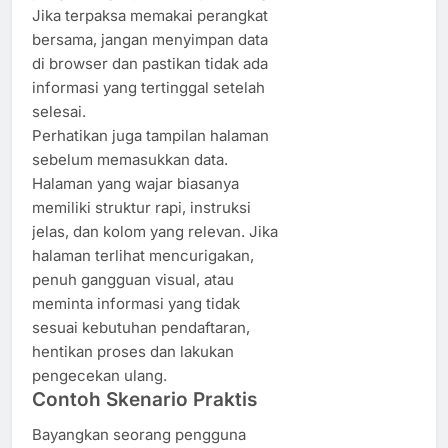
Jika terpaksa memakai perangkat
bersama, jangan menyimpan data
di browser dan pastikan tidak ada
informasi yang tertinggal setelah
selesai.
Perhatikan juga tampilan halaman
sebelum memasukkan data.
Halaman yang wajar biasanya
memiliki struktur rapi, instruksi
jelas, dan kolom yang relevan. Jika
halaman terlihat mencurigakan,
penuh gangguan visual, atau
meminta informasi yang tidak
sesuai kebutuhan pendaftaran,
hentikan proses dan lakukan
pengecekan ulang.
Contoh Skenario Praktis
Bayangkan seorang pengguna