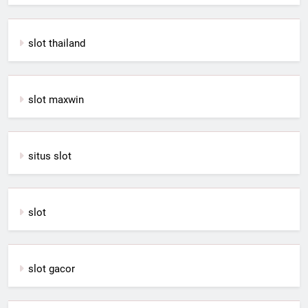
slot thailand
slot maxwin
situs slot
slot
slot gacor