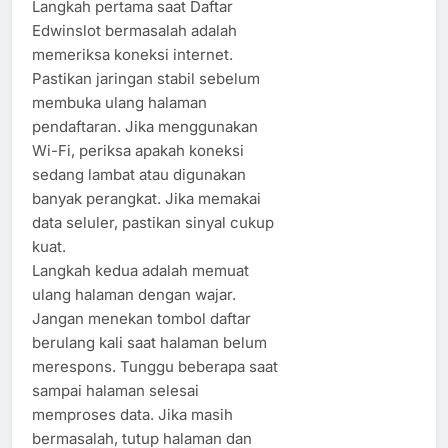
Langkah pertama saat Daftar
Edwinslot bermasalah adalah
memeriksa koneksi internet.
Pastikan jaringan stabil sebelum
membuka ulang halaman
pendaftaran. Jika menggunakan
Wi-Fi, periksa apakah koneksi
sedang lambat atau digunakan
banyak perangkat. Jika memakai
data seluler, pastikan sinyal cukup
kuat.
Langkah kedua adalah memuat
ulang halaman dengan wajar.
Jangan menekan tombol daftar
berulang kali saat halaman belum
merespons. Tunggu beberapa saat
sampai halaman selesai
memproses data. Jika masih
bermasalah, tutup halaman dan