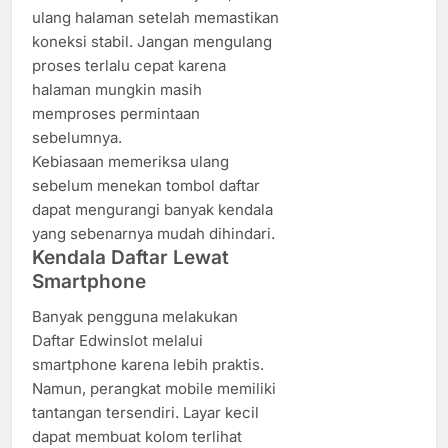
ulang halaman setelah memastikan
koneksi stabil. Jangan mengulang
proses terlalu cepat karena
halaman mungkin masih
memproses permintaan
sebelumnya.
Kebiasaan memeriksa ulang
sebelum menekan tombol daftar
dapat mengurangi banyak kendala
yang sebenarnya mudah dihindari.
Kendala Daftar Lewat
Smartphone
Banyak pengguna melakukan
Daftar Edwinslot melalui
smartphone karena lebih praktis.
Namun, perangkat mobile memiliki
tantangan tersendiri. Layar kecil
dapat membuat kolom terlihat