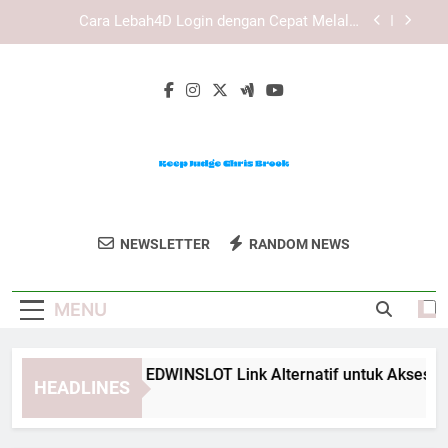
Skip
Cara Mengatasi Kendala Saat Daftar Edwinslot
to
dengan Langkah Praktis dan Aman
content
Cara Mengatasi Kendala Saat Daftar Lebah4D
dengan Langkah yang Lebih Praktis
Panduan Lengkap EDWINSLOT Link Alternatif
untuk Akses yang Lebih Efisien
Cara Lebah4D Login dengan Cepat Melalui
Perangkat Mobile
Cara Mengatasi Kendala Saat Daftar Edwinslot
dengan Langkah Praktis dan Aman
Keep Judge
Dukung Chris Brook Untuk Posisi
Cara Mengatasi Kendala Saat Daftar Lebah4D
NEWSLETTER
RANDOM NEWS
Chris Brook
dengan Langkah yang Lebih Praktis
Kehakiman Dengan Keep Judge Chris
Brook.
MENU
nduan Lengkap EDWINSLOT Link Alternatif untuk Akses yang L
HEADLINES
Month Ago