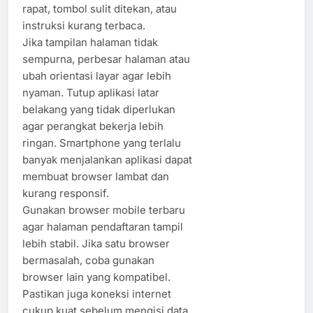
rapat, tombol sulit ditekan, atau
instruksi kurang terbaca.
Jika tampilan halaman tidak
sempurna, perbesar halaman atau
ubah orientasi layar agar lebih
nyaman. Tutup aplikasi latar
belakang yang tidak diperlukan
agar perangkat bekerja lebih
ringan. Smartphone yang terlalu
banyak menjalankan aplikasi dapat
membuat browser lambat dan
kurang responsif.
Gunakan browser mobile terbaru
agar halaman pendaftaran tampil
lebih stabil. Jika satu browser
bermasalah, coba gunakan
browser lain yang kompatibel.
Pastikan juga koneksi internet
cukup kuat sebelum mengisi data