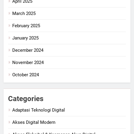
April 2025
March 2025
February 2025
January 2025
December 2024
November 2024
October 2024
Categories
Adaptasi Teknologi Digital
Akses Digital Modern