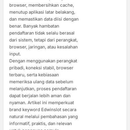
browser, membersihkan cache,
menutup aplikasi latar belakang,
dan memastikan data diisi dengan
benar. Banyak hambatan
pendaftaran tidak selalu berasal
dari sistem, tetapi dari perangkat,
browser, jaringan, atau kesalahan
input.
Dengan menggunakan perangkat
pribadi, koneksi stabil, browser
terbaru, serta kebiasaan
memeriksa ulang data sebelum
melanjutkan, proses pendaftaran
dapat berjalan lebih aman dan
nyaman. Artikel ini memperkuat
brand keyword Edwinslot secara
natural melalui pembahasan yang
informatif, praktis, dan relevan