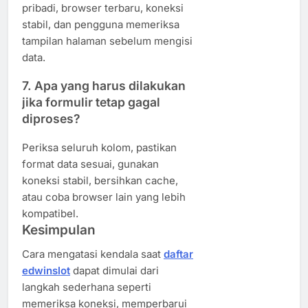
pribadi, browser terbaru, koneksi
stabil, dan pengguna memeriksa
tampilan halaman sebelum mengisi
data.
7. Apa yang harus dilakukan
jika formulir tetap gagal
diproses?
Periksa seluruh kolom, pastikan
format data sesuai, gunakan
koneksi stabil, bersihkan cache,
atau coba browser lain yang lebih
kompatibel.
Kesimpulan
Cara mengatasi kendala saat
daftar
edwinslot
dapat dimulai dari
langkah sederhana seperti
memeriksa koneksi, memperbarui