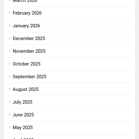
March 2026
February 2026
January 2026
December 2025
November 2025
October 2025
September 2025
August 2025
July 2025
June 2025
May 2025