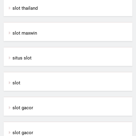
slot thailand
slot maxwin
situs slot
slot
slot gacor
slot gacor