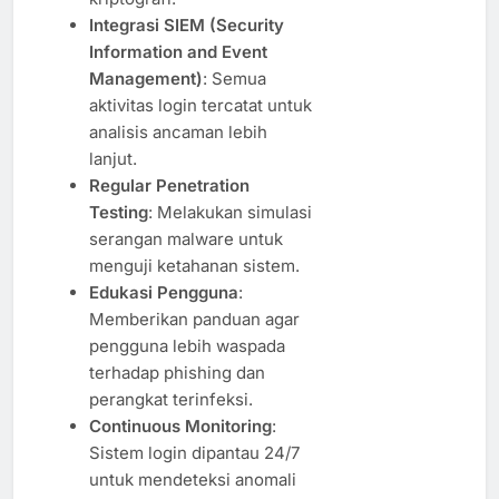
Integrasi SIEM (Security
Information and Event
Management)
: Semua
aktivitas login tercatat untuk
analisis ancaman lebih
lanjut.
Regular Penetration
Testing
: Melakukan simulasi
serangan malware untuk
menguji ketahanan sistem.
Edukasi Pengguna
:
Memberikan panduan agar
pengguna lebih waspada
terhadap phishing dan
perangkat terinfeksi.
Continuous Monitoring
:
Sistem login dipantau 24/7
untuk mendeteksi anomali