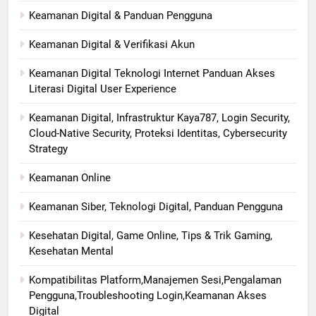
Keamanan Digital & Panduan Pengguna
Keamanan Digital & Verifikasi Akun
Keamanan Digital Teknologi Internet Panduan Akses
Literasi Digital User Experience
Keamanan Digital, Infrastruktur Kaya787, Login Security,
Cloud-Native Security, Proteksi Identitas, Cybersecurity
Strategy
Keamanan Online
Keamanan Siber, Teknologi Digital, Panduan Pengguna
Kesehatan Digital, Game Online, Tips & Trik Gaming,
Kesehatan Mental
Kompatibilitas Platform,Manajemen Sesi,Pengalaman
Pengguna,Troubleshooting Login,Keamanan Akses
Digital