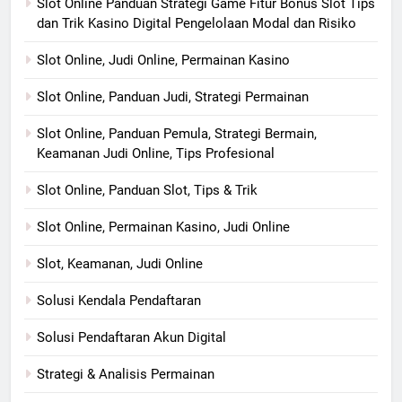
Slot Online Panduan Strategi Game Fitur Bonus Slot Tips
dan Trik Kasino Digital Pengelolaan Modal dan Risiko
Slot Online, Judi Online, Permainan Kasino
Slot Online, Panduan Judi, Strategi Permainan
Slot Online, Panduan Pemula, Strategi Bermain,
Keamanan Judi Online, Tips Profesional
Slot Online, Panduan Slot, Tips & Trik
Slot Online, Permainan Kasino, Judi Online
Slot, Keamanan, Judi Online
Solusi Kendala Pendaftaran
Solusi Pendaftaran Akun Digital
Strategi & Analisis Permainan