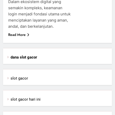
Dalam ekosistem digital yang
semakin kompleks, keamanan
login menjadi fondasi utama untuk
menciptakan layanan yang aman,
andal, dan berkelanjutan.
Read More
dana slot gacor
slot gacor
slot gacor hari ini