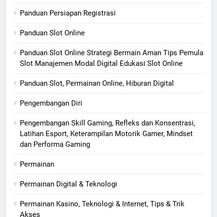
Panduan Persiapan Registrasi
Panduan Slot Online
Panduan Slot Online Strategi Bermain Aman Tips Pemula
Slot Manajemen Modal Digital Edukasi Slot Online
Panduan Slot, Permainan Online, Hiburan Digital
Pengembangan Diri
Pengembangan Skill Gaming, Refleks dan Konsentrasi,
Latihan Esport, Keterampilan Motorik Gamer, Mindset
dan Performa Gaming
Permainan
Permainan Digital & Teknologi
Permainan Kasino, Teknologi & Internet, Tips & Trik
Akses