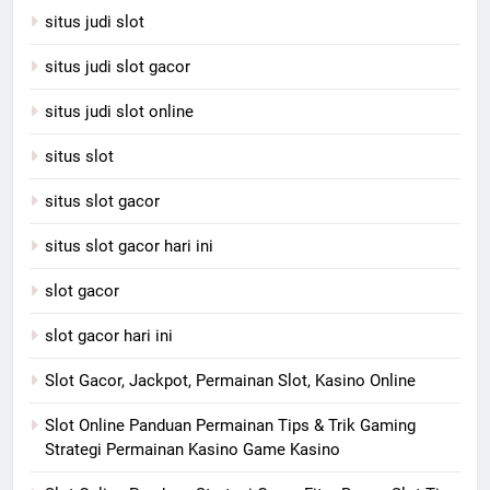
situs judi slot
situs judi slot gacor
situs judi slot online
situs slot
situs slot gacor
situs slot gacor hari ini
slot gacor
slot gacor hari ini
Slot Gacor, Jackpot, Permainan Slot, Kasino Online
Slot Online Panduan Permainan Tips & Trik Gaming
Strategi Permainan Kasino Game Kasino