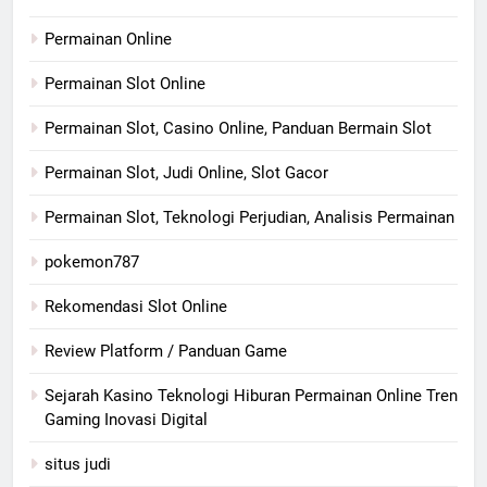
Permainan Online
Permainan Slot Online
Permainan Slot, Casino Online, Panduan Bermain Slot
Permainan Slot, Judi Online, Slot Gacor
Permainan Slot, Teknologi Perjudian, Analisis Permainan
pokemon787
Rekomendasi Slot Online
Review Platform / Panduan Game
Sejarah Kasino Teknologi Hiburan Permainan Online Tren
Gaming Inovasi Digital
situs judi