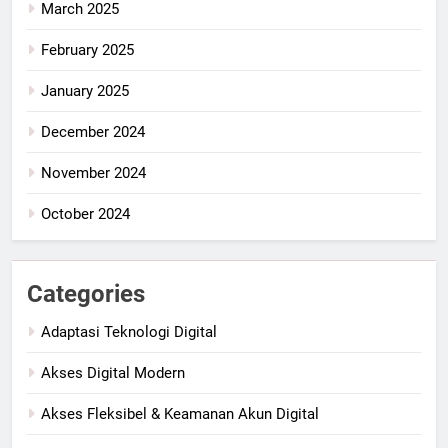
March 2025
February 2025
January 2025
December 2024
November 2024
October 2024
Categories
Adaptasi Teknologi Digital
Akses Digital Modern
Akses Fleksibel & Keamanan Akun Digital