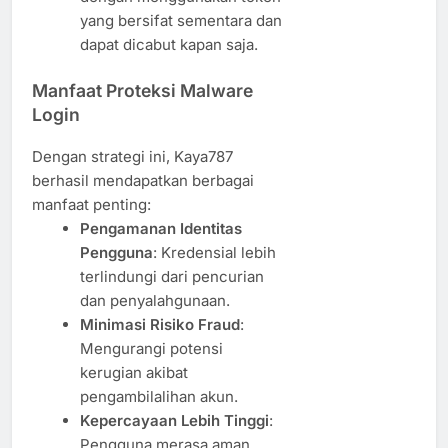
yang bersifat sementara dan
dapat dicabut kapan saja.
Manfaat Proteksi Malware
Login
Dengan strategi ini, Kaya787
berhasil mendapatkan berbagai
manfaat penting:
Pengamanan Identitas
Pengguna
: Kredensial lebih
terlindungi dari pencurian
dan penyalahgunaan.
Minimasi Risiko Fraud
:
Mengurangi potensi
kerugian akibat
pengambilalihan akun.
Kepercayaan Lebih Tinggi
:
Pengguna merasa aman