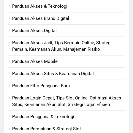
Panduan Akses & Teknologi
Panduan Akses Brand Digital
Panduan Akses Digital
Panduan Akses Judi, Tips Bermain Online, Strategi
Pemain, Keamanan Akun, Manajemen Risiko
Panduan Akses Mobile
Panduan Akses Situs & Keamanan Digital
Panduan Fitur Pengguna Baru
Panduan Login Cepat, Tips Slot Online, Optimasi Akses
Situs, Keamanan Akun Slot, Strategi Login Efisien
Panduan Pengguna & Teknologi
Panduan Permainan & Strategi Slot