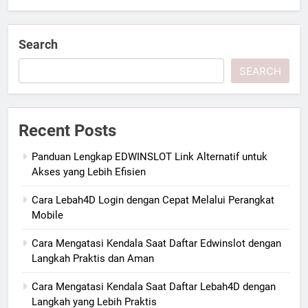
Search
SEARCH
Recent Posts
Panduan Lengkap EDWINSLOT Link Alternatif untuk
Akses yang Lebih Efisien
Cara Lebah4D Login dengan Cepat Melalui Perangkat
Mobile
Cara Mengatasi Kendala Saat Daftar Edwinslot dengan
Langkah Praktis dan Aman
Cara Mengatasi Kendala Saat Daftar Lebah4D dengan
Langkah yang Lebih Praktis