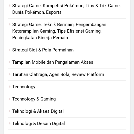
Strategi Game, Kompetisi Pokémon, Tips & Trik Game,
Dunia Pokémon, Esports
Strategi Game, Teknik Bermain, Pengembangan
Keterampilan Gaming, Tips Efisiensi Gaming,
Peningkatan Kinerja Pemain
Strategi Slot & Pola Permainan
Tampilan Mobile dan Pengalaman Akses
Taruhan Olahraga, Agen Bola, Review Platform
Technology
Technology & Gaming
Teknologi & Akses Digital
Teknologi & Desain Digital