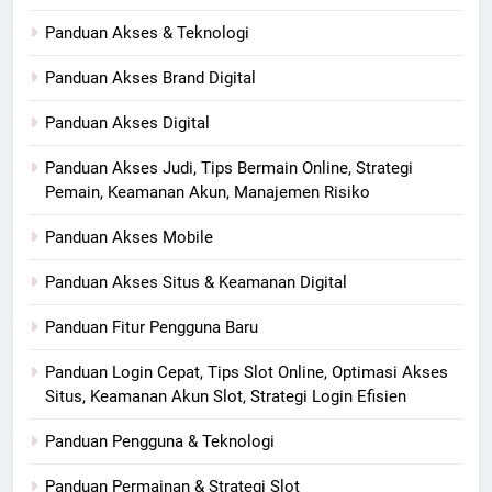
Panduan Akses & Teknologi
Panduan Akses Brand Digital
Panduan Akses Digital
Panduan Akses Judi, Tips Bermain Online, Strategi
Pemain, Keamanan Akun, Manajemen Risiko
Panduan Akses Mobile
Panduan Akses Situs & Keamanan Digital
Panduan Fitur Pengguna Baru
Panduan Login Cepat, Tips Slot Online, Optimasi Akses
Situs, Keamanan Akun Slot, Strategi Login Efisien
Panduan Pengguna & Teknologi
Panduan Permainan & Strategi Slot