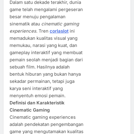
Dalam satu dekade terakhir, dunia
game telah mengalami pergeseran
besar menuju pengalaman
sinematik atau
cinematic gaming
experiences
. Tren
corlaslot
ini
memadukan kualitas visual yang
memukau, narasi yang kuat, dan
gameplay interaktif yang membuat
pemain seolah menjadi bagian dari
sebuah film. Hasilnya adalah
bentuk hiburan yang bukan hanya
sekadar permainan, tetapi juga
karya seni interaktif yang
menyentuh emosi pemain.
Definisi dan Karakteristik
Cinematic Gaming
Cinematic gaming experiences
adalah pendekatan pengembangan
game yang mengutamakan kualitas