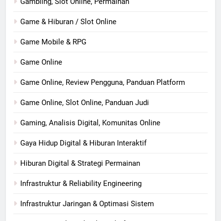
Gambling, Slot Online, Permainan
Game & Hiburan / Slot Online
Game Mobile & RPG
Game Online
Game Online, Review Pengguna, Panduan Platform
Game Online, Slot Online, Panduan Judi
Gaming, Analisis Digital, Komunitas Online
Gaya Hidup Digital & Hiburan Interaktif
Hiburan Digital & Strategi Permainan
Infrastruktur & Reliability Engineering
Infrastruktur Jaringan & Optimasi Sistem