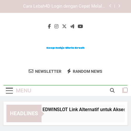
Skip
Cara Mengatasi Kendala Saat Daftar Edwinslot
to
dengan Langkah Praktis dan Aman
content
Cara Mengatasi Kendala Saat Daftar Lebah4D
dengan Langkah yang Lebih Praktis
Panduan Lengkap EDWINSLOT Link Alternatif
untuk Akses yang Lebih Efisien
Cara Lebah4D Login dengan Cepat Melalui
Perangkat Mobile
Cara Mengatasi Kendala Saat Daftar Edwinslot
dengan Langkah Praktis dan Aman
Keep Judge
Dukung Chris Brook Untuk Posisi
Cara Mengatasi Kendala Saat Daftar Lebah4D
NEWSLETTER
RANDOM NEWS
Chris Brook
dengan Langkah yang Lebih Praktis
Kehakiman Dengan Keep Judge Chris
Brook.
MENU
nduan Lengkap EDWINSLOT Link Alternatif untuk Akses yang L
HEADLINES
Month Ago