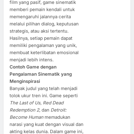
film yang pasif, game sinematik
memberi pemain kendali untuk
memengaruhi jalannya cerita
melalui pilihan dialog, keputusan
strategis, atau aksi tertentu.
Hasilnya, setiap pemain dapat
memiliki pengalaman yang unik,
membuat keterlibatan emosional
menjadi lebih intens.
Contoh Game dengan
Pengalaman Sinematik yang
Menginspirasi
Banyak judul yang telah menjadi
tolok ukur tren ini. Game seperti
The Last of Us
,
Red Dead
Redemption 2
, dan
Detroit:
Become Human
memadukan
narasi yang kuat dengan visual dan
akting kelas dunia. Dalam game ini,