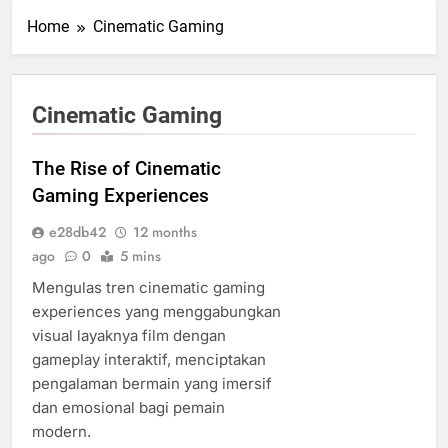
Home
Cinematic Gaming
Cinematic Gaming
The Rise of Cinematic
Gaming Experiences
e28db42
12 months
ago
0
5 mins
Mengulas tren cinematic gaming
experiences yang menggabungkan
visual layaknya film dengan
gameplay interaktif, menciptakan
pengalaman bermain yang imersif
dan emosional bagi pemain
modern.