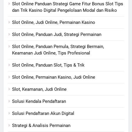
Slot Online Panduan Strategi Game Fitur Bonus Slot Tips
dan Trik Kasino Digital Pengelolaan Modal dan Risiko
Slot Online, Judi Online, Permainan Kasino
Slot Online, Panduan Judi, Strategi Permainan
Slot Online, Panduan Pemula, Strategi Bermain,
Keamanan Judi Online, Tips Profesional
Slot Online, Panduan Slot, Tips & Trik
Slot Online, Permainan Kasino, Judi Online
Slot, Keamanan, Judi Online
Solusi Kendala Pendaftaran
Solusi Pendaftaran Akun Digital
Strategi & Analisis Permainan