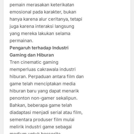
pemain merasakan keterikatan
emosional pada karakter, bukan
hanya karena alur ceritanya, tetapi
juga karena interaksi langsung
yang mereka lakukan selama
permainan.
Pengaruh terhadap Industri
Gaming dan Hiburan
Tren cinematic gaming
memperluas cakrawala industri
hiburan. Perpaduan antara film dan
game telah menciptakan media
hiburan baru yang dapat menarik
penonton non-gamer sekalipun.
Bahkan, beberapa game telah
diadaptasi menjadi serial atau film,
sementara produser film mulai
melirik industri game sebagai
medium untuk bercerita.