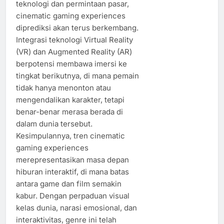
teknologi dan permintaan pasar,
cinematic gaming experiences
diprediksi akan terus berkembang.
Integrasi teknologi Virtual Reality
(VR) dan Augmented Reality (AR)
berpotensi membawa imersi ke
tingkat berikutnya, di mana pemain
tidak hanya menonton atau
mengendalikan karakter, tetapi
benar-benar merasa berada di
dalam dunia tersebut.
Kesimpulannya, tren cinematic
gaming experiences
merepresentasikan masa depan
hiburan interaktif, di mana batas
antara game dan film semakin
kabur. Dengan perpaduan visual
kelas dunia, narasi emosional, dan
interaktivitas, genre ini telah