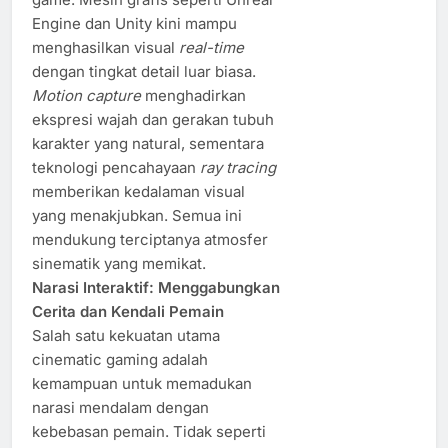
Engine dan Unity kini mampu
menghasilkan visual
real-time
dengan tingkat detail luar biasa.
Motion capture
menghadirkan
ekspresi wajah dan gerakan tubuh
karakter yang natural, sementara
teknologi pencahayaan
ray tracing
memberikan kedalaman visual
yang menakjubkan. Semua ini
mendukung terciptanya atmosfer
sinematik yang memikat.
Narasi Interaktif: Menggabungkan
Cerita dan Kendali Pemain
Salah satu kekuatan utama
cinematic gaming adalah
kemampuan untuk memadukan
narasi mendalam dengan
kebebasan pemain. Tidak seperti