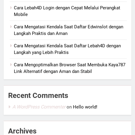
Cara Lebah4D Login dengan Cepat Melalui Perangkat
Mobile
Cara Mengatasi Kendala Saat Daftar Edwinslot dengan
Langkah Praktis dan Aman
Cara Mengatasi Kendala Saat Daftar Lebah4D dengan
Langkah yang Lebih Praktis
Cara Mengoptimalkan Browser Saat Membuka Kaya787
Link Alternatif dengan Aman dan Stabil
Recent Comments
A WordPress Commenter
on
Hello world!
Archives