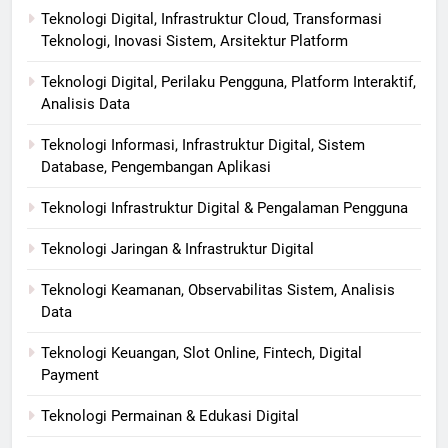
Teknologi Digital, Infrastruktur Cloud, Transformasi
Teknologi, Inovasi Sistem, Arsitektur Platform
Teknologi Digital, Perilaku Pengguna, Platform Interaktif,
Analisis Data
Teknologi Informasi, Infrastruktur Digital, Sistem
Database, Pengembangan Aplikasi
Teknologi Infrastruktur Digital & Pengalaman Pengguna
Teknologi Jaringan & Infrastruktur Digital
Teknologi Keamanan, Observabilitas Sistem, Analisis
Data
Teknologi Keuangan, Slot Online, Fintech, Digital
Payment
Teknologi Permainan & Edukasi Digital