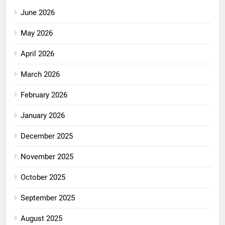
June 2026
May 2026
April 2026
March 2026
February 2026
January 2026
December 2025
November 2025
October 2025
September 2025
August 2025