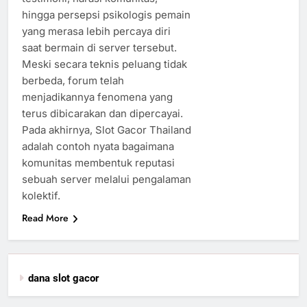
hingga persepsi psikologis pemain
yang merasa lebih percaya diri
saat bermain di server tersebut.
Meski secara teknis peluang tidak
berbeda, forum telah
menjadikannya fenomena yang
terus dibicarakan dan dipercayai.
Pada akhirnya, Slot Gacor Thailand
adalah contoh nyata bagaimana
komunitas membentuk reputasi
sebuah server melalui pengalaman
kolektif.
Read More
dana slot gacor