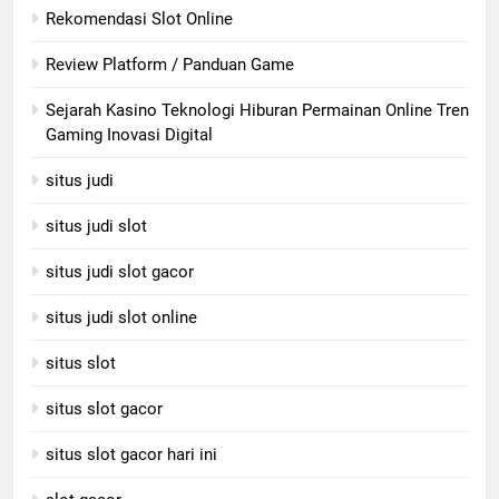
Rekomendasi Slot Online
Review Platform / Panduan Game
Sejarah Kasino Teknologi Hiburan Permainan Online Tren
Gaming Inovasi Digital
situs judi
situs judi slot
situs judi slot gacor
situs judi slot online
situs slot
situs slot gacor
situs slot gacor hari ini