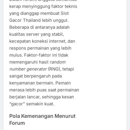
kerap menyinggung faktor teknis
yang dianggap membuat Slot
Gacor Thailand lebih unggul.
Beberapa di antaranya adalah
kualitas server yang stabil,
kecepatan koneksi internet, dan
respons permainan yang lebih
mulus. Faktor-faktor ini tidak
memengaruhi hasil
random
number generator
(RNG), tetapi
sangat berpengaruh pada
kenyamanan bermain. Pemain
merasa lebih puas saat permainan
berjalan lancar, sehingga kesan
“gacor” semakin kuat.
Pola Kemenangan Menurut
Forum