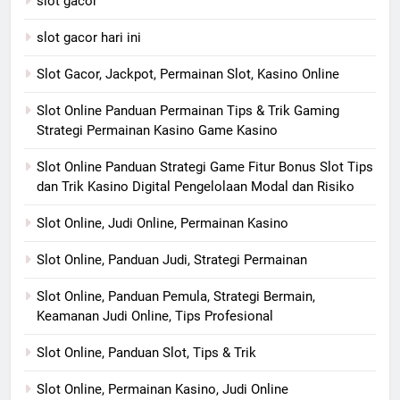
slot gacor
slot gacor hari ini
Slot Gacor, Jackpot, Permainan Slot, Kasino Online
Slot Online Panduan Permainan Tips & Trik Gaming
Strategi Permainan Kasino Game Kasino
Slot Online Panduan Strategi Game Fitur Bonus Slot Tips
dan Trik Kasino Digital Pengelolaan Modal dan Risiko
Slot Online, Judi Online, Permainan Kasino
Slot Online, Panduan Judi, Strategi Permainan
Slot Online, Panduan Pemula, Strategi Bermain,
Keamanan Judi Online, Tips Profesional
Slot Online, Panduan Slot, Tips & Trik
Slot Online, Permainan Kasino, Judi Online