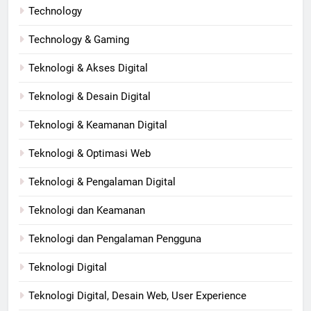
Technology
Technology & Gaming
Teknologi & Akses Digital
Teknologi & Desain Digital
Teknologi & Keamanan Digital
Teknologi & Optimasi Web
Teknologi & Pengalaman Digital
Teknologi dan Keamanan
Teknologi dan Pengalaman Pengguna
Teknologi Digital
Teknologi Digital, Desain Web, User Experience