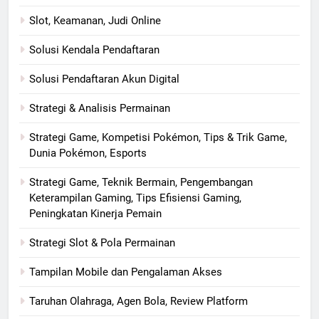
Slot, Keamanan, Judi Online
Solusi Kendala Pendaftaran
Solusi Pendaftaran Akun Digital
Strategi & Analisis Permainan
Strategi Game, Kompetisi Pokémon, Tips & Trik Game,
Dunia Pokémon, Esports
Strategi Game, Teknik Bermain, Pengembangan
Keterampilan Gaming, Tips Efisiensi Gaming,
Peningkatan Kinerja Pemain
Strategi Slot & Pola Permainan
Tampilan Mobile dan Pengalaman Akses
Taruhan Olahraga, Agen Bola, Review Platform