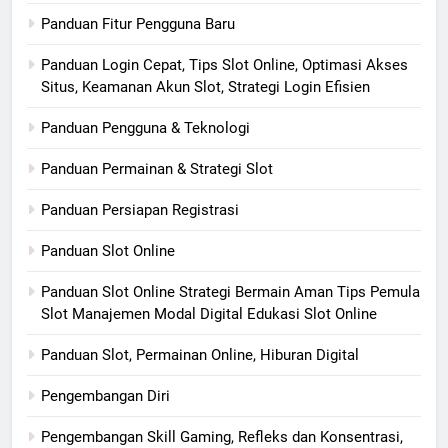
Panduan Fitur Pengguna Baru
Panduan Login Cepat, Tips Slot Online, Optimasi Akses
Situs, Keamanan Akun Slot, Strategi Login Efisien
Panduan Pengguna & Teknologi
Panduan Permainan & Strategi Slot
Panduan Persiapan Registrasi
Panduan Slot Online
Panduan Slot Online Strategi Bermain Aman Tips Pemula
Slot Manajemen Modal Digital Edukasi Slot Online
Panduan Slot, Permainan Online, Hiburan Digital
Pengembangan Diri
Pengembangan Skill Gaming, Refleks dan Konsentrasi,