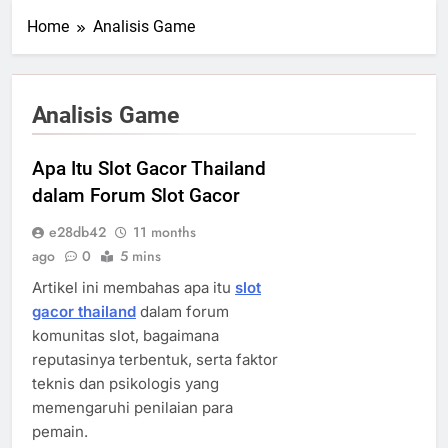
Home
Analisis Game
Analisis Game
Apa Itu Slot Gacor Thailand
dalam Forum Slot Gacor
e28db42
11 months
ago
0
5 mins
Artikel ini membahas apa itu
slot
gacor thailand
dalam forum
komunitas slot, bagaimana
reputasinya terbentuk, serta faktor
teknis dan psikologis yang
memengaruhi penilaian para
pemain.