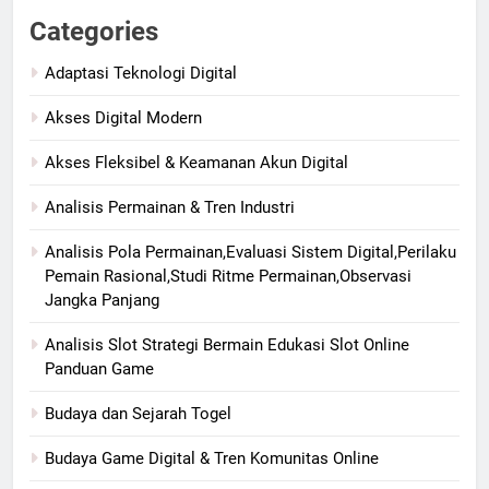
Categories
Adaptasi Teknologi Digital
Akses Digital Modern
Akses Fleksibel & Keamanan Akun Digital
Analisis Permainan & Tren Industri
Analisis Pola Permainan,Evaluasi Sistem Digital,Perilaku
Pemain Rasional,Studi Ritme Permainan,Observasi
Jangka Panjang
Analisis Slot Strategi Bermain Edukasi Slot Online
Panduan Game
Budaya dan Sejarah Togel
Budaya Game Digital & Tren Komunitas Online