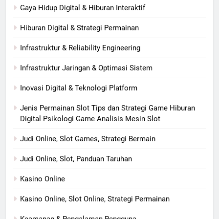
Gaya Hidup Digital & Hiburan Interaktif
Hiburan Digital & Strategi Permainan
Infrastruktur & Reliability Engineering
Infrastruktur Jaringan & Optimasi Sistem
Inovasi Digital & Teknologi Platform
Jenis Permainan Slot Tips dan Strategi Game Hiburan
Digital Psikologi Game Analisis Mesin Slot
Judi Online, Slot Games, Strategi Bermain
Judi Online, Slot, Panduan Taruhan
Kasino Online
Kasino Online, Slot Online, Strategi Permainan
Keamanan & Pengalaman Pengguna