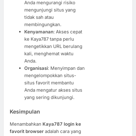
Anda mengurangi risiko
mengunjungi situs yang
tidak sah atau
membingungkan.
Kenyamanan
: Akses cepat
ke Kaya787 tanpa perlu
mengetikkan URL berulang
kali, menghemat waktu
Anda.
Organisasi
: Menyimpan dan
mengelompokkan situs-
situs favorit membantu
Anda mengatur akses situs
yang sering dikunjungi.
Kesimpulan
Menambahkan
Kaya787 login ke
favorit browser
adalah cara yang