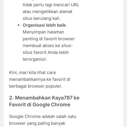
tidak perlu lagi mencari URL
atau mengetikkan alamat
situs berulang kali.
Organisasi lebih baik
:
Menyimpan halaman
penting di favorit browser
membuat akses ke situs-
situs favorit Anda lebih
terorganisir.
Kini, mari kita lihat cara
menambahkannya ke favorit di
berbagai browser populer.
2. Menambahkan Kaya787 ke
Favorit di Google Chrome
Google Chrome adalah salah satu
browser yang paling banyak