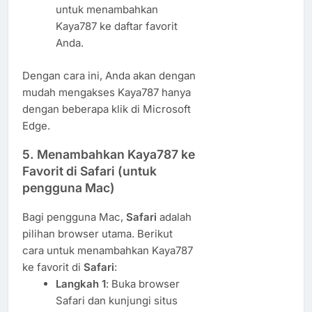
untuk menambahkan
Kaya787 ke daftar favorit
Anda.
Dengan cara ini, Anda akan dengan
mudah mengakses Kaya787 hanya
dengan beberapa klik di Microsoft
Edge.
5. Menambahkan Kaya787 ke
Favorit di Safari (untuk
pengguna Mac)
Bagi pengguna Mac,
Safari
adalah
pilihan browser utama. Berikut
cara untuk menambahkan Kaya787
ke favorit di
Safari
:
Langkah 1
: Buka browser
Safari dan kunjungi situs