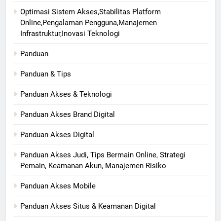
Optimasi Sistem Akses,Stabilitas Platform
Online,Pengalaman Pengguna,Manajemen
Infrastruktur,Inovasi Teknologi
Panduan
Panduan & Tips
Panduan Akses & Teknologi
Panduan Akses Brand Digital
Panduan Akses Digital
Panduan Akses Judi, Tips Bermain Online, Strategi
Pemain, Keamanan Akun, Manajemen Risiko
Panduan Akses Mobile
Panduan Akses Situs & Keamanan Digital