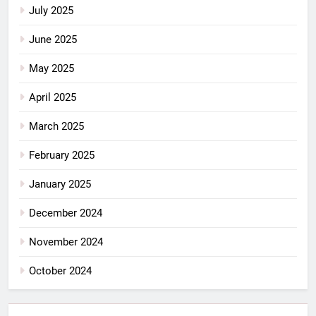
July 2025
June 2025
May 2025
April 2025
March 2025
February 2025
January 2025
December 2024
November 2024
October 2024