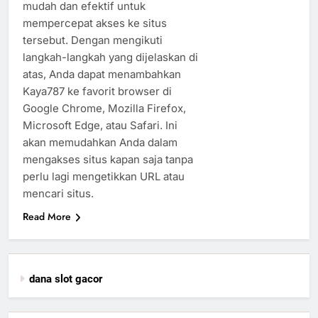
mudah dan efektif untuk
mempercepat akses ke situs
tersebut. Dengan mengikuti
langkah-langkah yang dijelaskan di
atas, Anda dapat menambahkan
Kaya787 ke favorit browser di
Google Chrome, Mozilla Firefox,
Microsoft Edge, atau Safari. Ini
akan memudahkan Anda dalam
mengakses situs kapan saja tanpa
perlu lagi mengetikkan URL atau
mencari situs.
Read More
dana slot gacor