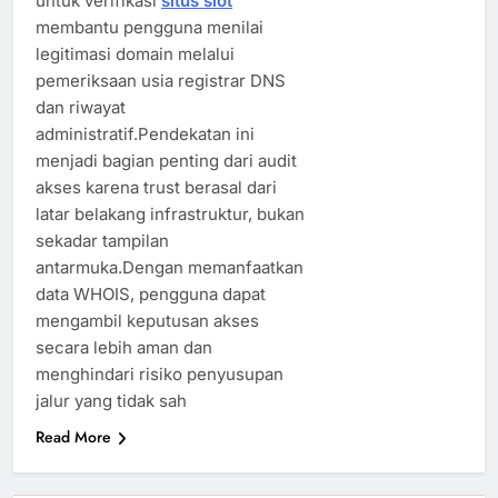
untuk verifikasi
situs slot
membantu pengguna menilai
legitimasi domain melalui
pemeriksaan usia registrar DNS
dan riwayat
administratif.Pendekatan ini
menjadi bagian penting dari audit
akses karena trust berasal dari
latar belakang infrastruktur, bukan
sekadar tampilan
antarmuka.Dengan memanfaatkan
data WHOIS, pengguna dapat
mengambil keputusan akses
secara lebih aman dan
menghindari risiko penyusupan
jalur yang tidak sah
Read More