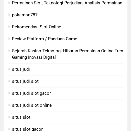
Permainan Slot, Teknologi Perjudian, Analisis Permainan
pokemon787
Rekomendasi Slot Online
Review Platform / Panduan Game
Sejarah Kasino Teknologi Hiburan Permainan Online Tren
Gaming Inovasi Digital
situs judi
situs judi slot
situs judi slot gacor
situs judi slot online
situs slot
situs slot gacor