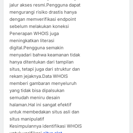
jalur akses resmi.Pengguna dapat
mengurangi risiko drastis hanya
dengan memverifikasi endpoint
sebelum melakukan koneksi
Penerapan WHOIS juga
meningkatkan literasi
digital.Pengguna semakin
menyadari bahwa keamanan tidak
hanya ditentukan dari tampilan
situs, tetapi juga dari struktur dan
rekam jejaknya.Data WHOIS
memberi gambaran menyeluruh
yang tidak bisa dipalsukan
semudah meniru desain
halaman.Hal ini sangat efektif
untuk membedakan situs asli dan
situs manipulatif
Kesimpulannya identifikasi WHOIS