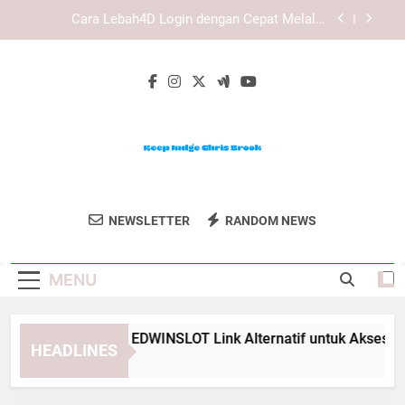
Skip
Cara Mengatasi Kendala Saat Daftar Edwinslot
to
dengan Langkah Praktis dan Aman
content
Cara Mengatasi Kendala Saat Daftar Lebah4D
dengan Langkah yang Lebih Praktis
Panduan Lengkap EDWINSLOT Link Alternatif
untuk Akses yang Lebih Efisien
Cara Lebah4D Login dengan Cepat Melalui
Perangkat Mobile
Cara Mengatasi Kendala Saat Daftar Edwinslot
dengan Langkah Praktis dan Aman
Keep Judge
Dukung Chris Brook Untuk Posisi
Cara Mengatasi Kendala Saat Daftar Lebah4D
NEWSLETTER
RANDOM NEWS
Chris Brook
dengan Langkah yang Lebih Praktis
Kehakiman Dengan Keep Judge Chris
Brook.
MENU
nduan Lengkap EDWINSLOT Link Alternatif untuk Akses yang L
HEADLINES
Month Ago