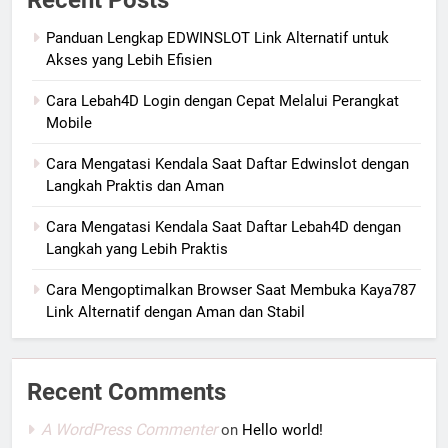
Recent Posts
Panduan Lengkap EDWINSLOT Link Alternatif untuk
Akses yang Lebih Efisien
Cara Lebah4D Login dengan Cepat Melalui Perangkat
Mobile
Cara Mengatasi Kendala Saat Daftar Edwinslot dengan
Langkah Praktis dan Aman
Cara Mengatasi Kendala Saat Daftar Lebah4D dengan
Langkah yang Lebih Praktis
Cara Mengoptimalkan Browser Saat Membuka Kaya787
Link Alternatif dengan Aman dan Stabil
Recent Comments
A WordPress Commenter
on
Hello world!