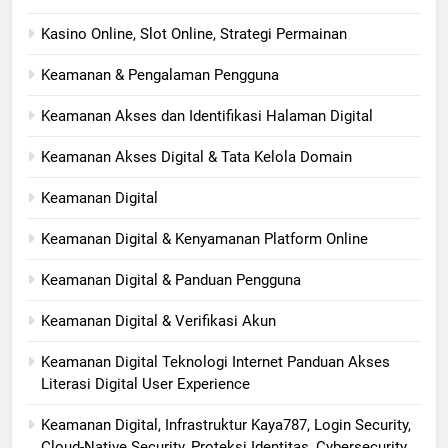
Kasino Online, Slot Online, Strategi Permainan
Keamanan & Pengalaman Pengguna
Keamanan Akses dan Identifikasi Halaman Digital
Keamanan Akses Digital & Tata Kelola Domain
Keamanan Digital
Keamanan Digital & Kenyamanan Platform Online
Keamanan Digital & Panduan Pengguna
Keamanan Digital & Verifikasi Akun
Keamanan Digital Teknologi Internet Panduan Akses
Literasi Digital User Experience
Keamanan Digital, Infrastruktur Kaya787, Login Security,
Cloud-Native Security, Proteksi Identitas, Cybersecurity