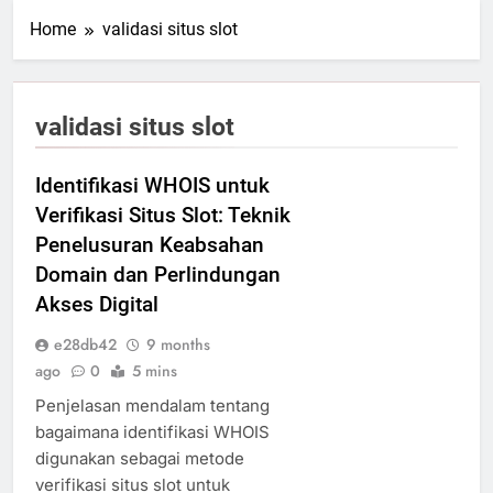
Home
validasi situs slot
validasi situs slot
Identifikasi WHOIS untuk
Verifikasi Situs Slot: Teknik
Penelusuran Keabsahan
Domain dan Perlindungan
Akses Digital
e28db42
9 months
ago
0
5 mins
Penjelasan mendalam tentang
bagaimana identifikasi WHOIS
digunakan sebagai metode
verifikasi situs slot untuk