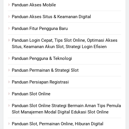
Panduan Akses Mobile
Panduan Akses Situs & Keamanan Digital
Panduan Fitur Pengguna Baru
Panduan Login Cepat, Tips Slot Online, Optimasi Akses
Situs, Keamanan Akun Slot, Strategi Login Efisien
Panduan Pengguna & Teknologi
Panduan Permainan & Strategi Slot
Panduan Persiapan Registrasi
Panduan Slot Online
Panduan Slot Online Strategi Bermain Aman Tips Pemula
Slot Manajemen Modal Digital Edukasi Slot Online
Panduan Slot, Permainan Online, Hiburan Digital