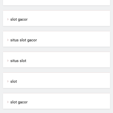
slot gacor
situs slot gacor
situs slot
slot
slot gacor