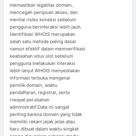
memastikan legalitas domain,
mencegah penipuan akses, dan
menilai risiko koneksi sebelum
pengguna berinteraksi lebih jauh.
Identifikasi WHOIS merupakan
salah satu metode paling dasar
namun efektif dalam memverifikasi
keabsahan situs slot sebelum
pengguna melakukan interaksi
lebih lanjut.WHOIS menyediakan
informasi terbuka mengenai
pemilik domain, waktu
pendaftaran, registrar, serta
riwayat perubahan
administratif.Data ini sangat
penting karena domain yang tidak
memiliki rekam jejak jelas atau
baru dibuat dalam waktu singkat