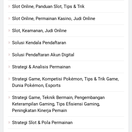
Slot Online, Panduan Slot, Tips & Trik
Slot Online, Permainan Kasino, Judi Online
Slot, Keamanan, Judi Online
Solusi Kendala Pendaftaran
Solusi Pendaftaran Akun Digital
Strategi & Analisis Permainan
Strategi Game, Kompetisi Pokémon, Tips & Trik Game,
Dunia Pokémon, Esports
Strategi Game, Teknik Bermain, Pengembangan
Keterampilan Gaming, Tips Efisiensi Gaming,
Peningkatan Kinerja Pemain
Strategi Slot & Pola Permainan